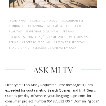
#CAMINHAR
#CONSTRUIR ALGO
#COZINHAR EM
CONJUNTO
#COZINHAR EM FAMÍLIA
#CUIDAR DE
PLANTAS
#EXPLORAR O QUINTAL
#FÉRIAS
ESCOLARES
#INTERAÇÕES FAMILIARES
#LEITURA NAS
FÉRIAS
#RECESSO ESCOLAR
#RESGATAR RECEITAS
TRADICIONAIS
#SESSÕES DE CINEMA EM CASA
ASK MI TV
Error type: "Too Many Requests". Error message: "Quota
exceeded for quota metric 'Search Queries' and limit 'Search
Queries per day' of service 'youtube.googleapis.com' for
consumer 'project_number:951875632730'." Domain: "global".