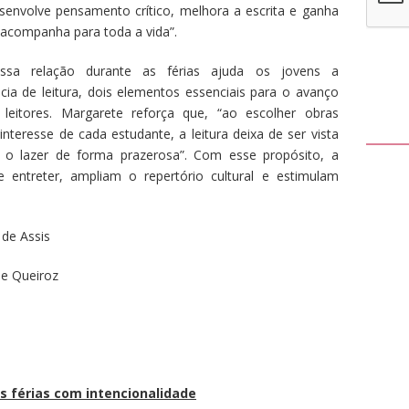
nvolve pensamento crítico, melhora a escrita e ganha
o acompanha para toda a vida”.
 essa relação durante as férias ajuda os jovens a
a de leitura, dois elementos essenciais para o avanço
eitores. Margarete reforça que, “ao escolher obras
nteresse de cada estudante, a leitura deixa de ser vista
 o lazer de forma prazerosa”. Com esse propósito, a
de entreter, ampliam o repertório cultural e estimulam
de Assis
de Queiroz
 as férias com intencionalidade