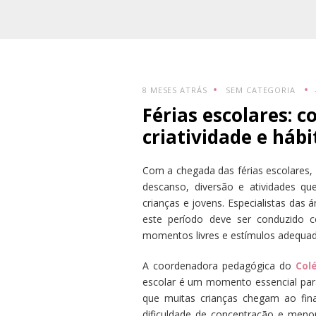
8 MESES ATRÁS
SEM CATEGORIA
Férias escolares: c
criatividade e hábi
Com a chegada das férias escolares,
descanso, diversão e atividades q
crianças e jovens. Especialistas das 
este período deve ser conduzido co
momentos livres e estímulos adequad
A coordenadora pedagógica do
Col
escolar é um momento essencial para
que muitas crianças chegam ao fina
dificuldade de concentração e menor