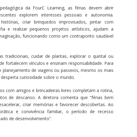
a pedagógica da FourC Learning, as férias devem abrir
scentes explorem interesses pessoais e autonomia.
 histórias, criar brinquedos improvisados, pintar com
afia e realizar pequenos projetos artísticos, ajudam a
imaginação, funcionando como um contraponto saudável
s tradicionais, cuidar de plantas, explorar o quintal ou
ade fortalecem vínculos e ensinam responsabilidade. Para
s no planejamento de viagens ou passeios, mesmo os mais
 e desperta curiosidade sobre o mundo.
s com amigos e brincadeiras livres completam a rotina,
os de descanso. A diretora comenta que “férias bem
sacelerar, criar memórias e favorecer descobertas. Ao
 prática e convivência familiar, o período de recesso
iado de desenvolvimento”.