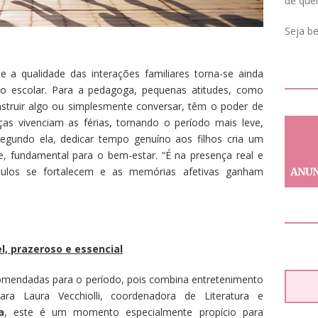
de que
Seja b
 a qualidade das interações familiares torna-se ainda
so escolar. Para a pedagoga, pequenas atitudes, como
struir algo ou simplesmente conversar, têm o poder de
as vivenciam as férias, tornando o período mais leve,
egundo ela, dedicar tempo genuíno aos filhos cria um
, fundamental para o bem-estar. “É na presença real e
nculos se fortalecem e as memórias afetivas ganham
l, prazeroso e essencial
ecomendadas para o período, pois combina entretenimento
ara Laura Vecchiolli, coordenadora de Literatura e
a
, este é um momento especialmente propício para