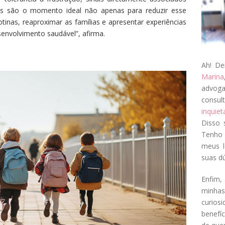
ias são o momento ideal não apenas para reduzir esse
tinas, reaproximar as famílias e apresentar experiências
senvolvimento saudável”, afirma.
Ah! De
Marina
advog
consul
inquie
Disso 
Tenho 
meus l
suas dú
Enfim, 
minha
curios
benefí