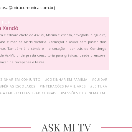
rbosa@miracomunica.com.br)
O POR
a Xandó
ra e editora chefe do Ask Mi, Marina é esposa, advogada, blogueira,
asa e mãe da Maria Victoria. Começou o AskMi para passar suas
ante. Também é o cérebro - e coração - por trás do Concierge
de AskMi, onde presta consultoria para grávidas, desde o enxoval
zação de recepções e festas.
ZINHAR EM CONJUNTO
#COZINHAR EM FAMÍLIA
#CUIDAR
#FÉRIAS ESCOLARES
#INTERAÇÕES FAMILIARES
#LEITURA
GATAR RECEITAS TRADICIONAIS
#SESSÕES DE CINEMA EM
ASK MI TV