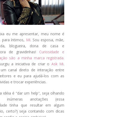
ixa eu me apresentar, meu nome é
, para íntimos,
Mi
. Sou esposa, mãe,
ada, blogueira, dona de casa e
tora de gravidinhas!
Curiosidade e
tação são a minha marca registrada.
surgiu a iniciativa de criar o
Ask Mi
.
um canal direto de interação entre
eitores e eu para ajudá-los com as
vidas e trocar experiências.
a idéia é "dar um help", seja olhando
s inúmeras anotações (essa
idade tinha que resultar em algum
cio, certo?) seja contando com dicas