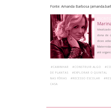
Fonte: Amanda Barbosa (amanda.ba
ESCRIT
Marin
Idealizado
dona de c
dicas adi
Maternida
até organi
#CAMINHAR
#CONSTRUIR ALGO
#CO
DE PLANTAS
#EXPLORAR O QUINTAL
NAS FÉRIAS
#RECESSO ESCOLAR
#RES
CASA