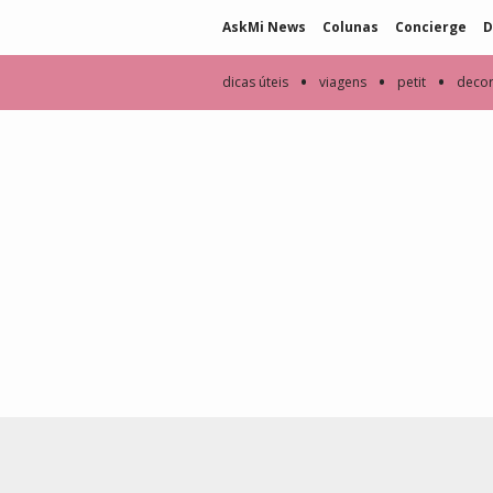
AskMi News
Colunas
Concierge
D
•
•
•
dicas úteis
viagens
petit
deco