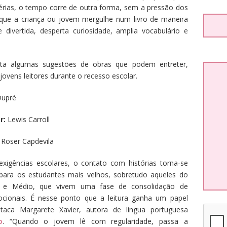
 férias, o tempo corre de outra forma, sem a pressão dos
e que a criança ou jovem mergulhe num livro de maneira
 divertida, desperta curiosidade, amplia vocabulário e
ita algumas sugestões de obras que podem entreter,
jovens leitores durante o recesso escolar.
Dupré
r:
Lewis Carroll
Roser Capdevila
xigências escolares, o contato com histórias torna-se
ra os estudantes mais velhos, sobretudo aqueles do
s e Médio, que vivem uma fase de consolidação de
ocionais. É nesse ponto que a leitura ganha um papel
staca Margarete Xavier, autora de língua portuguesa
o
. “Quando o jovem lê com regularidade, passa a