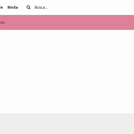
de
Moda
tas