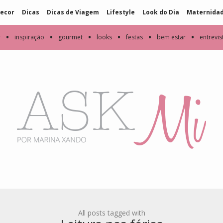
ecor
Dicas
Dicas de Viagem
Lifestyle
Look do Dia
Maternida
•
•
•
•
•
•
r
inspiração
gourmet
looks
festas
bem estar
entrevis
All posts tagged with