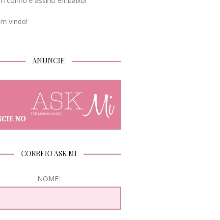
m confio e assino embaixo!
em vindo!
ANUNCIE
CORREIO ASK MI
NOME: