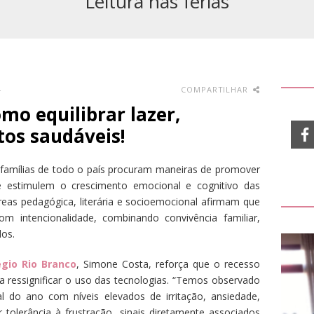
Leitura nas férias
-
COMPARTILHAR
omo equilibrar lazer,
tos saudáveis!
 famílias de todo o país procuram maneiras de promover
ue estimulem o crescimento emocional e cognitivo das
áreas pedagógica, literária e socioemocional afirmam que
m intencionalidade, combinando convivência familiar,
os.
égio Rio Branco
, Simone Costa, reforça que o recesso
 ressignificar o uso das tecnologias. “Temos observado
l do ano com níveis elevados de irritação, ansiedade,
 tolerância à frustração, sinais diretamente associados