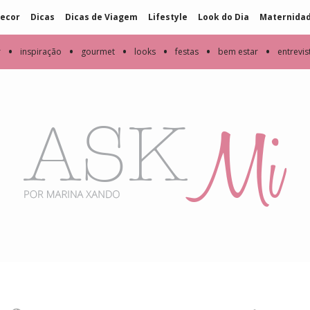
ecor
Dicas
Dicas de Viagem
Lifestyle
Look do Dia
Maternida
•
•
•
•
•
•
r
inspiração
gourmet
looks
festas
bem estar
entrevis