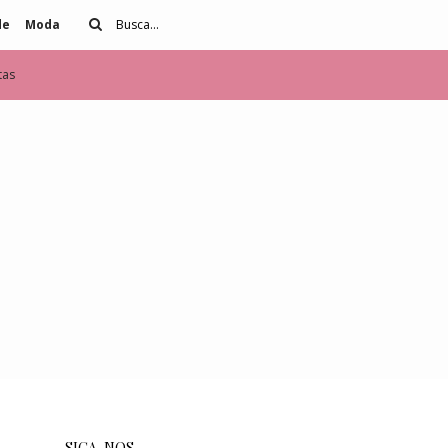
de
Moda
tas
SIGA-NOS