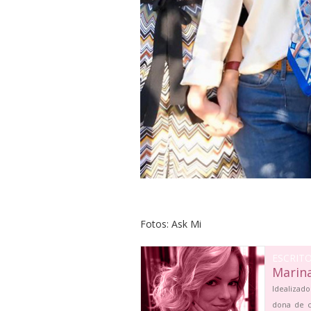
Fotos: Ask Mi
ESCRIT
Marin
Idealizado
dona de c