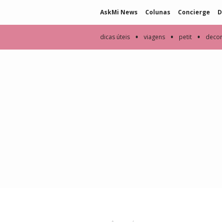
AskMi News
Colunas
Concierge
D
•
•
•
dicas úteis
viagens
petit
deco