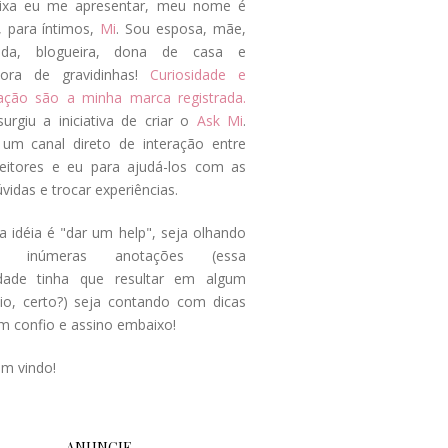
ixa eu me apresentar, meu nome é
, para íntimos,
Mi
. Sou esposa, mãe,
ada, blogueira, dona de casa e
tora de gravidinhas!
Curiosidade e
tação são a minha marca registrada.
surgiu a iniciativa de criar o
Ask Mi
.
um canal direto de interação entre
eitores e eu para ajudá-los com as
vidas e trocar experiências.
a idéia é "dar um help", seja olhando
s inúmeras anotações (essa
idade tinha que resultar em algum
cio, certo?) seja contando com dicas
m confio e assino embaixo!
em vindo!
ANUNCIE