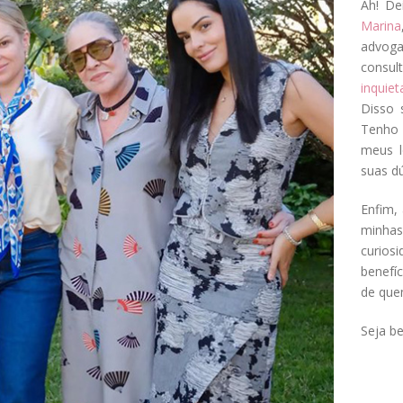
Ah! De
Marina
advog
consul
inquie
Disso 
Tenho 
meus l
suas dú
Enfim, 
minha
curios
benefí
de que
Seja b