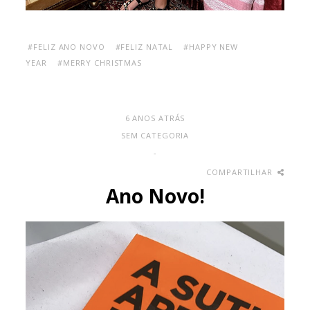
#FELIZ ANO NOVO
#FELIZ NATAL
#HAPPY NEW
YEAR
#MERRY CHRISTMAS
6 ANOS ATRÁS
SEM CATEGORIA
-
COMPARTILHAR
Ano Novo!