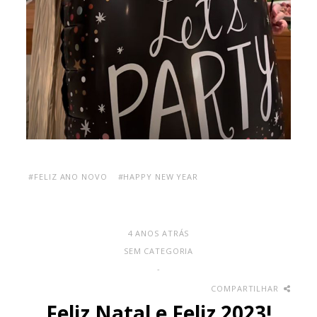
#FELIZ ANO NOVO
#HAPPY NEW YEAR
4 ANOS ATRÁS
SEM CATEGORIA
-
COMPARTILHAR
Feliz Natal e Feliz 2023!