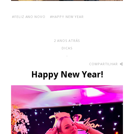
#FELIZ ANO NOVO
#HAPPY NEW YEAR
2 ANOS ATRÁS
DICAS
-
COMPARTILHAR
Happy New Year!