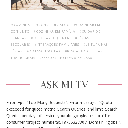
#CAMINHAR
#CONSTRUIR ALGO
#COZINHAR EM
CONJUNTO
#COZINHAR EM FAMÍLIA
#CUIDAR DE
PLANTAS
#EXPLORAR O QUINTAL
#FÉRIAS
ESCOLARES
#INTERAÇÕES FAMILIARES
#LEITURA NAS
FÉRIAS
#RECESSO ESCOLAR
#RESGATAR RECEITAS
TRADICIONAIS
#SESSÕES DE CINEMA EM CASA
ASK MI TV
Error type: "Too Many Requests". Error message: "Quota
exceeded for quota metric 'Search Queries' and limit 'Search
Queries per day' of service 'youtube.googleapis.com' for
consumer 'project_number:951875632730'." Domain: "global".