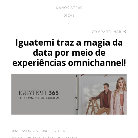
6 ANOS ATRÁS
DICAS
-
COMPARTILHAR
Iguatemi traz a magia da
data por meio de
experiências omnichannel!
#ACESSÓRIOS
#ARTIGOS DE
MODA
#DECORAÇÃO
#IGUATEMI