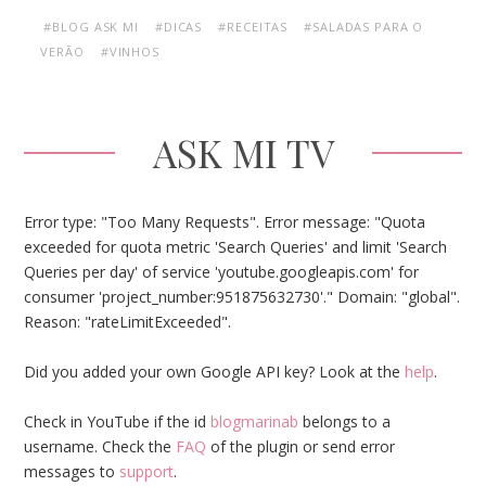
#BLOG ASK MI
#DICAS
#RECEITAS
#SALADAS PARA O
VERÃO
#VINHOS
ASK MI TV
Error type: "Too Many Requests". Error message: "Quota
exceeded for quota metric 'Search Queries' and limit 'Search
Queries per day' of service 'youtube.googleapis.com' for
consumer 'project_number:951875632730'." Domain: "global".
Reason: "rateLimitExceeded".
Did you added your own Google API key? Look at the
help
.
Check in YouTube if the id
blogmarinab
belongs to a
username. Check the
FAQ
of the plugin or send error
messages to
support
.