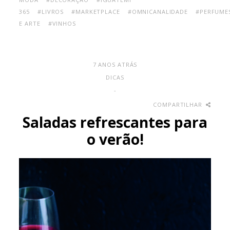
365
#LIVROS
#MARKETPLACE
#OMNICANALIDADE
#PERFUME
E ARTE
#VINHOS
7 ANOS ATRÁS
DICAS
-
COMPARTILHAR
Saladas refrescantes para
o verão!