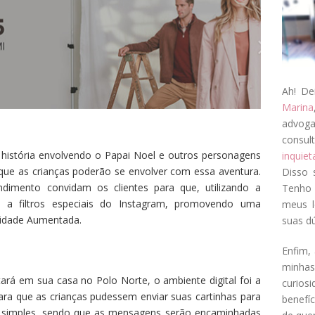
Ah! De
Marina
advog
consul
história envolvendo o Papai Noel e outros personagens
inquie
 que as crianças poderão se envolver com essa aventura.
Disso 
imento convidam os clientes para que, utilizando a
Tenho 
 a filtros especiais do Instagram, promovendo uma
meus l
alidade Aumentada.
suas dú
Enfim, 
minha
rá em sua casa no Polo Norte, o ambiente digital foi a
curios
ra que as crianças pudessem enviar suas cartinhas para
benefí
o simples, sendo que as mensagens serão encaminhadas