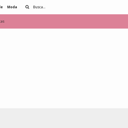
de
Moda
tas