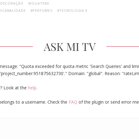
#DECORAÇÃO
#IGUATEMI
ICANALIDADE
#PERFUMES
#TECNOLOGIA E
ASK MI TV
message: "Quota exceeded for quota metric 'Search Queries' and limit
'project_number:951875632730'." Domain: "global". Reason: "rateLim
? Look at the
help
.
elongs to a username. Check the
FAQ
of the plugin or send error m