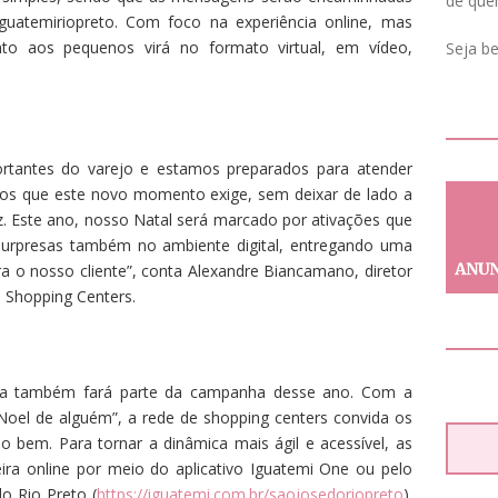
de que
uatemiriopreto. Com foco na experiência online, mas
nto aos pequenos virá no formato virtual, em vídeo,
Seja b
rtantes do varejo e estamos preparados para atender
dos que este novo momento exige, sem deixar de lado a
z. Este ano, nosso Natal será marcado por ativações que
surpresas também no ambiente digital, entregando uma
ra o nosso cliente”, conta Alexandre Biancamano, diretor
 Shopping Centers.
 data também fará parte da campanha desse ano. Com a
 Noel de alguém”, a rede de shopping centers convida os
o bem. Para tornar a dinâmica mais ágil e acessível, as
ra online por meio do aplicativo Iguatemi One ou pelo
o Rio Preto (
https://iguatemi.com.br/
saojosedoriopreto
).