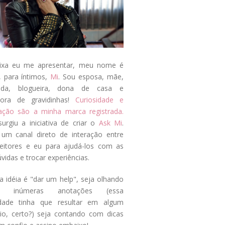
ixa eu me apresentar, meu nome é
, para íntimos,
Mi
. Sou esposa, mãe,
ada, blogueira, dona de casa e
tora de gravidinhas!
Curiosidade e
tação são a minha marca registrada.
surgiu a iniciativa de criar o
Ask Mi
.
um canal direto de interação entre
eitores e eu para ajudá-los com as
vidas e trocar experiências.
a idéia é "dar um help", seja olhando
s inúmeras anotações (essa
idade tinha que resultar em algum
cio, certo?) seja contando com dicas