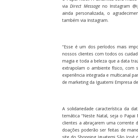
via
Direct Message
no Instagram @ig
ainda personalizada, o agradecime
também via Instagram.
“Esse é um dos períodos mais impo
nossos clientes com todos os cuida
magia e toda a beleza que a data tra
extrapolam o ambiente físico, com 
experiência integrada e multicanal pa
de marketing da Iguatemi Empresa de
A solidariedade característica da
temática “Neste Natal, seja o Papai
clientes a abraçarem uma corrente d
doações poderão ser feitas de manei
site do Shopping Iguatemi São José d