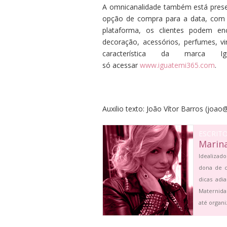
A omnicanalidade também está prese
opção de compra para a data, com 
plataforma, os clientes podem e
decoração, acessórios, perfumes, vi
característica da marca I
só acessar
www.iguatemi365.com
.
Auxilio texto:
João Vítor Barros
(
joao@
ESCRIT
Marin
Idealizado
dona de c
dicas adi
Maternida
até organi