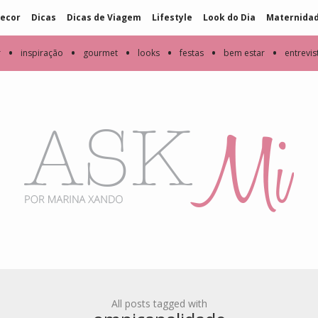
ecor
Dicas
Dicas de Viagem
Lifestyle
Look do Dia
Maternida
•
•
•
•
•
•
r
inspiração
gourmet
looks
festas
bem estar
entrevis
All posts tagged with