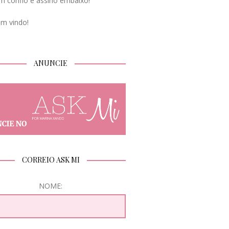
m confio e assino embaixo!
em vindo!
ANUNCIE
CORREIO ASK MI
NOME: