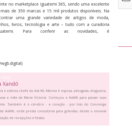
nte no marketplace Iguatemi 365, sendo uma excelente
mais de 350 marcas e 15 mil produtos disponíveis. Na
ncontrar uma grande variedade de artigos de moda,
nhos, livros, tecnologia e arte – tudo com a curadoria
guatemi. Para conferir as novidades, é
wgb.digital)
O POR
a Xandó
ra e editora chefe do Ask Mi, Marina é esposa, advogada, blogueira,
asa e mãe da Maria Victoria. Começou o AskMi para passar suas
ante. Também é o cérebro - e coração - por trás do Concierge
de AskMi, onde presta consultoria para grávidas, desde o enxoval
zação de recepções e festas.