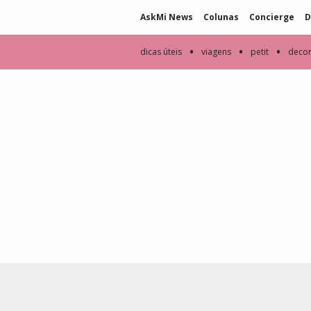
AskMi News
Colunas
Concierge
D
•
•
•
dicas úteis
viagens
petit
deco