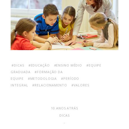
#DICAS
#EDUCAÇÃO
#ENSINO MÉDIO
#EQUIPE
GRADUADA
#FORMAÇÃO DA
EQUIPE
#METODOLOGIA
#PERÍODO
INTEGRAL
#RELACIONAMENTO
#VALORES
10 ANOS ATRÁS
DICAS
-