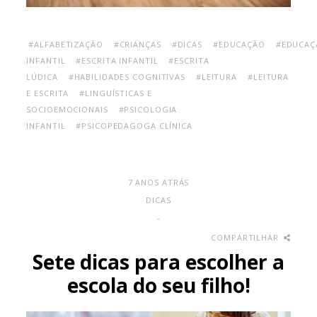
#ALFABETIZAÇÃO
#CRIANÇAS
#DICAS
#EDUCAÇÃO
#EDUCAÇ
INFANTIL
#ESCRITA INFANTIL
#ESCRITA
LÚDICA
#HABILIDADES COGNITIVAS
#LEITURA
#LEITURA
E ESCRITA
#LINGUÍSTICAS E
SOCIOEMOCIONAIS
#PSICOLOGIA
INFANTIL
#PSICOPEDAGOGA CLÍNICA
7 ANOS ATRÁS
DICAS
-
COMPARTILHAR
Sete dicas para escolher a
escola do seu filho!