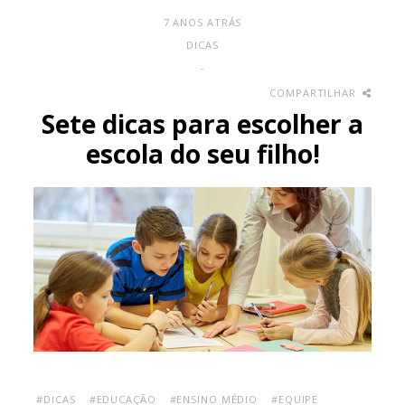
7 ANOS ATRÁS
DICAS
-
COMPARTILHAR
Sete dicas para escolher a
escola do seu filho!
#DICAS
#EDUCAÇÃO
#ENSINO MÉDIO
#EQUIPE