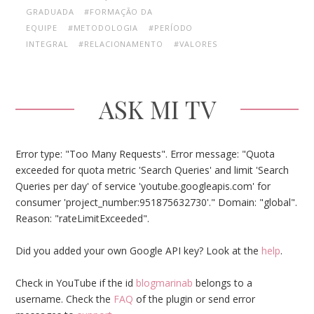
GRADUADA
#FORMAÇÃO DA
EQUIPE
#METODOLOGIA
#PERÍODO
INTEGRAL
#RELACIONAMENTO
#VALORES
ASK MI TV
Error type: "Too Many Requests". Error message: "Quota
exceeded for quota metric 'Search Queries' and limit 'Search
Queries per day' of service 'youtube.googleapis.com' for
consumer 'project_number:951875632730'." Domain: "global".
Reason: "rateLimitExceeded".
Did you added your own Google API key? Look at the
help
.
Check in YouTube if the id
blogmarinab
belongs to a
username. Check the
FAQ
of the plugin or send error