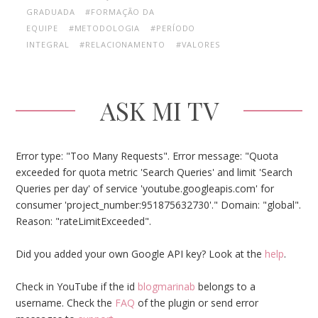
GRADUADA
#FORMAÇÃO DA
EQUIPE
#METODOLOGIA
#PERÍODO
INTEGRAL
#RELACIONAMENTO
#VALORES
ASK MI TV
Error type: "Too Many Requests". Error message: "Quota
exceeded for quota metric 'Search Queries' and limit 'Search
Queries per day' of service 'youtube.googleapis.com' for
consumer 'project_number:951875632730'." Domain: "global".
Reason: "rateLimitExceeded".
Did you added your own Google API key? Look at the
help
.
Check in YouTube if the id
blogmarinab
belongs to a
username. Check the
FAQ
of the plugin or send error