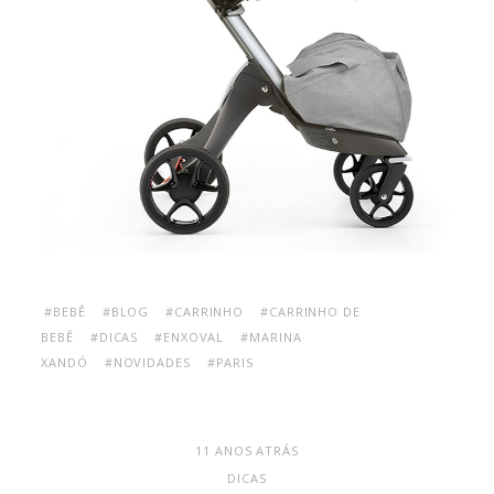
#BEBÊ
#BLOG
#CARRINHO
#CARRINHO DE
BEBÊ
#DICAS
#ENXOVAL
#MARINA
XANDÓ
#NOVIDADES
#PARIS
11 ANOS ATRÁS
DICAS