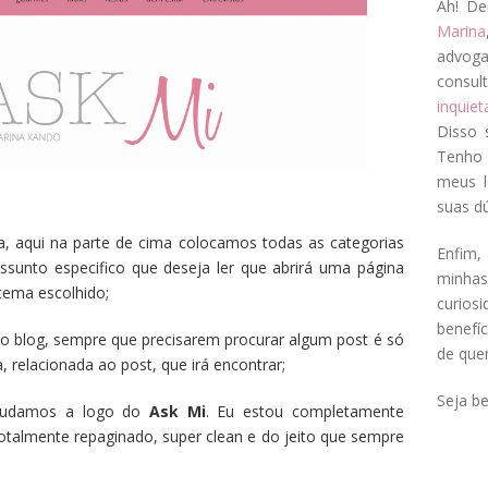
Ah! De
Marina
advog
consul
inquie
Disso 
Tenho 
meus l
suas dú
 aqui na parte de cima colocamos todas as categorias
Enfim, 
assunto especifico que deseja ler que abrirá uma página
minha
tema escolhido;
curios
benefí
do blog, sempre que precisarem procurar algum post é só
de que
 relacionada ao post, que irá encontrar;
Seja b
udamos a logo do
Ask Mi
. Eu estou completamente
otalmente repaginado, super clean e do jeito que sempre