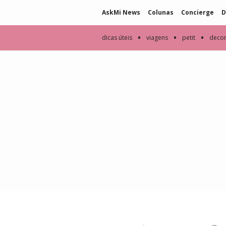
AskMi News
Colunas
Concierge
D
•
•
•
dicas úteis
viagens
petit
deco