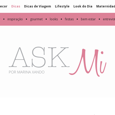
ecor
Dicas
Dicas de Viagem
Lifestyle
Look do Dia
Maternida
•
•
•
•
•
•
r
inspiração
gourmet
looks
festas
bem estar
entrevis