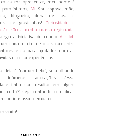
ixa eu me apresentar, meu nome é
, para íntimos,
Mi
. Sou esposa, mãe,
ada, blogueira, dona de casa e
tora de gravidinhas!
Curiosidade e
tação são a minha marca registrada.
surgiu a iniciativa de criar o
Ask Mi
.
um canal direto de interação entre
eitores e eu para ajudá-los com as
vidas e trocar experiências.
a idéia é "dar um help", seja olhando
s inúmeras anotações (essa
idade tinha que resultar em algum
cio, certo?) seja contando com dicas
m confio e assino embaixo!
em vindo!
ANUNCIE