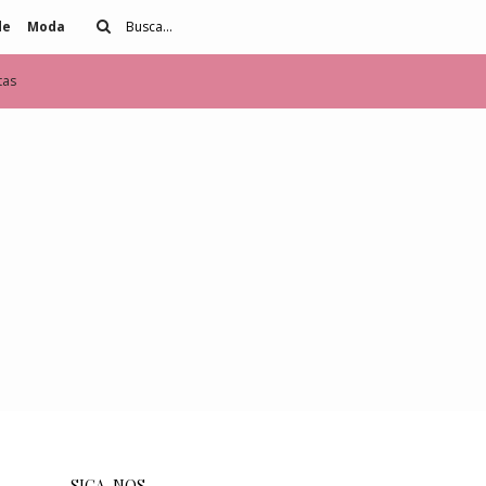
de
Moda
tas
SIGA-NOS