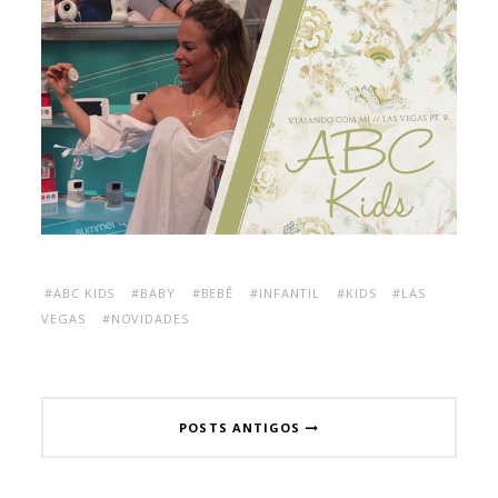
#ABC KIDS
#BABY
#BEBÊ
#INFANTIL
#KIDS
#LAS
VEGAS
#NOVIDADES
POSTS ANTIGOS