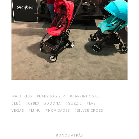
#ABC KIDS
#BABY JOGGER
#CARRINHOS DE
BEBÊ
#CYBEX
#DOONA
#GUZZIE
#LAS
VEGAS
#MINU
#NOVIDADES
#SILVER CROSS
8 ANOS ATRÁS