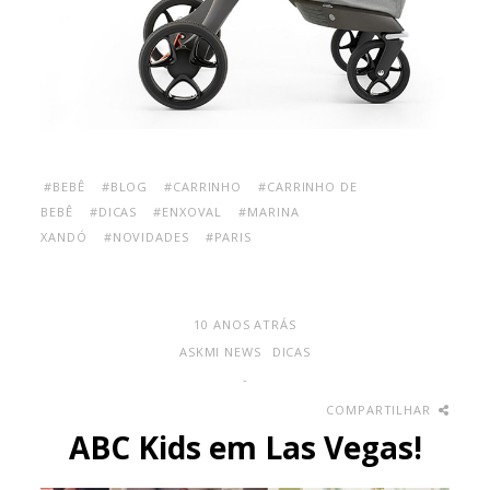
#BEBÊ
#BLOG
#CARRINHO
#CARRINHO DE
BEBÊ
#DICAS
#ENXOVAL
#MARINA
XANDÓ
#NOVIDADES
#PARIS
10 ANOS ATRÁS
ASKMI NEWS
DICAS
-
COMPARTILHAR
ABC Kids em Las Vegas!