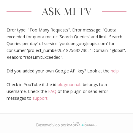
ASK MI TV
Error type: "Too Many Requests". Error message: "Quota
exceeded for quota metric 'Search Queries' and limit 'Search
Queries per day' of service 'youtube.googleapis.com' for
consumer 'project_number:951875632730'." Domain: "global".
Reason: "rateLimitExceeded".
Did you added your own Google API key? Look at the
help
.
Check in YouTube if the id
blogmarinab
belongs to a
username. Check the
FAQ
of the plugin or send error
messages to
support
.