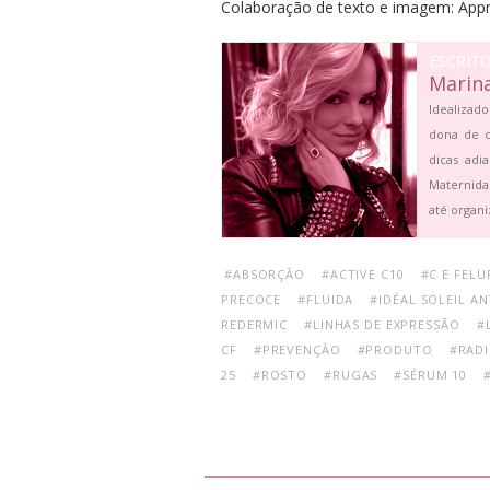
Colaboração de texto e imagem: App
ESCRIT
Marin
Idealizado
dona de c
dicas adi
Maternida
até organi
#ABSORÇÃO
#ACTIVE C10
#C E FELU
PRECOCE
#FLUIDA
#IDÉAL SOLEIL AN
REDERMIC
#LINHAS DE EXPRESSÃO
#
CF
#PREVENÇÃO
#PRODUTO
#RADI
25
#ROSTO
#RUGAS
#SÉRUM 10