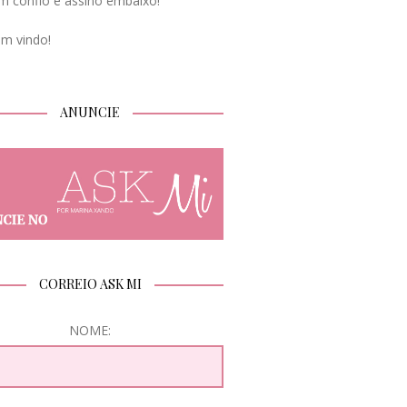
m confio e assino embaixo!
em vindo!
ANUNCIE
CORREIO ASK MI
NOME: