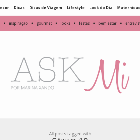
ecor
Dicas
Dicas de Viagem
Lifestyle
Look do Dia
Maternida
•
•
•
•
•
•
r
inspiração
gourmet
looks
festas
bem estar
entrevis
All posts tagged with