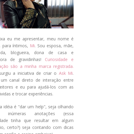
ixa eu me apresentar, meu nome é
, para íntimos,
Mi
. Sou esposa, mãe,
ada, blogueira, dona de casa e
tora de gravidinhas!
Curiosidade e
tação são a minha marca registrada.
surgiu a iniciativa de criar o
Ask Mi
.
um canal direto de interação entre
eitores e eu para ajudá-los com as
vidas e trocar experiências.
a idéia é "dar um help", seja olhando
s inúmeras anotações (essa
idade tinha que resultar em algum
cio, certo?) seja contando com dicas