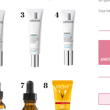
de que
Seja b