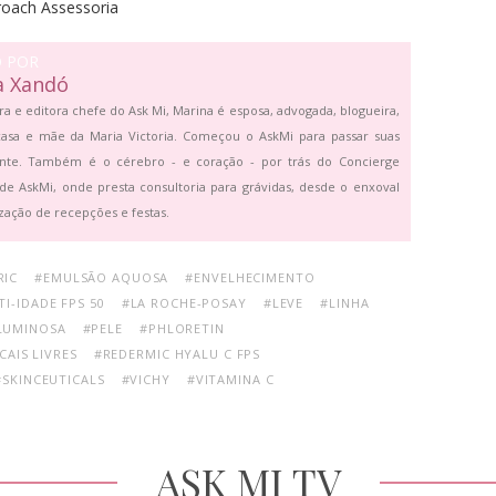
roach Assessoria
O POR
a Xandó
ra e editora chefe do Ask Mi, Marina é esposa, advogada, blogueira,
asa e mãe da Maria Victoria. Começou o AskMi para passar suas
ante. Também é o cérebro - e coração - por trás do Concierge
de AskMi, onde presta consultoria para grávidas, desde o enxoval
zação de recepções e festas.
RIC
#EMULSÃO AQUOSA
#ENVELHECIMENTO
TI-IDADE FPS 50
#LA ROCHE-POSAY
#LEVE
#LINHA
LUMINOSA
#PELE
#PHLORETIN
CAIS LIVRES
#REDERMIC HYALU C FPS
#SKINCEUTICALS
#VICHY
#VITAMINA C
ASK MI TV