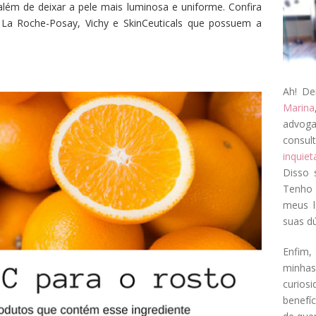
além de deixar a pele mais luminosa e uniforme. Confira
 La Roche-Posay, Vichy e SkinCeuticals que possuem a
Ah! De
Marina
advog
consul
inquie
Disso 
Tenho 
meus l
suas dú
Enfim, 
minha
curios
benefí