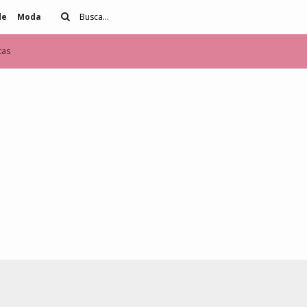
de
Moda
tas