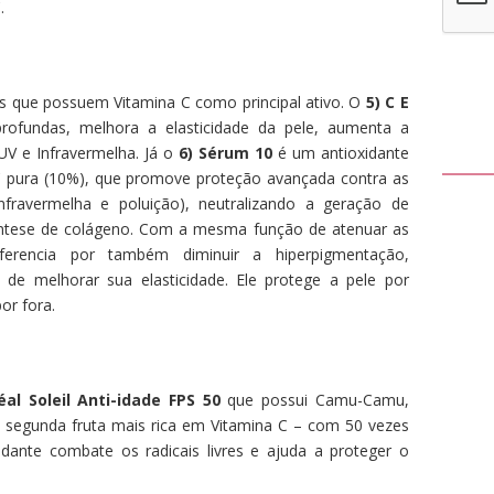
.
s que possuem Vitamina C como principal ativo. O
5) C E
profundas, melhora a elasticidade da pele, aumenta a
UV e Infravermelha. Já o
6)
Sérum 10
é um antioxidante
C pura (10%), que promove proteção avançada contra as
nfravermelha e poluição), neutralizando a geração de
a síntese de colágeno. Com a mesma função de atenuar as
erencia por também diminuir a hiperpigmentação,
de melhorar sua elasticidade. Ele protege a pele por
or fora.
éal Soleil Anti-idade FPS 50
que possui Camu-Camu,
 a segunda fruta mais rica em Vitamina C – com 50 vezes
idante combate os radicais livres e ajuda a proteger o