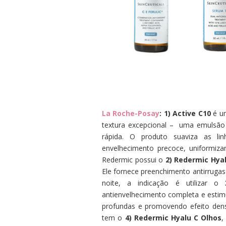
La Roche-Posay
: 1) Active C10
é u
textura excepcional – uma emulsão 
rápida. O produto suaviza as li
envelhecimento precoce, uniformiza
Redermic possui o
2)
Redermic Hyal
Ele fornece preenchimento antirrugas
noite, a indicação é utilizar o
antienvelhecimento completa e estim
profundas e promovendo efeito densi
tem o
4) Redermic Hyalu C Olhos
,