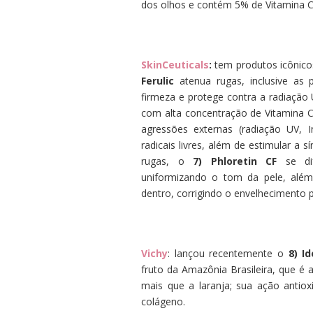
dos olhos e contém 5% de Vitamina C
SkinCeuticals
:
tem produtos icônico
Ferulic
atenua rugas, inclusive as 
firmeza e protege contra a radiação 
com alta concentração de Vitamina 
agressões externas (radiação UV, I
radicais livres, além de estimular 
rugas, o
7)
Phloretin CF
se dif
uniformizando o tom da pele, além 
dentro, corrigindo o envelhecimento p
Vichy
: lançou recentemente o
8)
Id
fruto da Amazônia Brasileira, que é
mais que a laranja; sua ação antiox
colágeno.