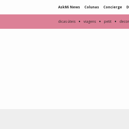
AskMi News
Colunas
Concierge
D
•
•
•
dicas úteis
viagens
petit
deco