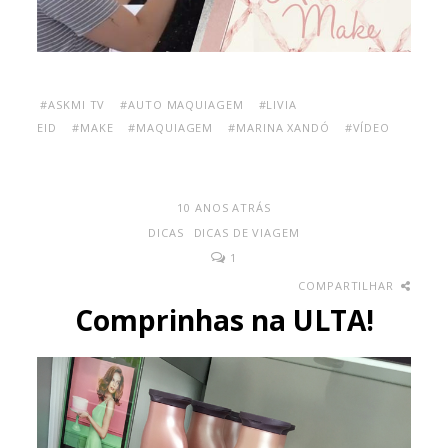
#ASKMI TV
#AUTO MAQUIAGEM
#LIVIA
EID
#MAKE
#MAQUIAGEM
#MARINA XANDÓ
#VÍDEO
10 ANOS ATRÁS
DICAS
DICAS DE VIAGEM
1
COMPARTILHAR
Comprinhas na ULTA!