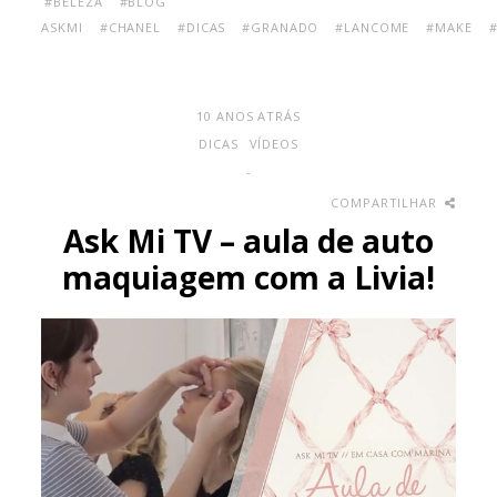
#BELEZA
#BLOG
ASKMI
#CHANEL
#DICAS
#GRANADO
#LANCOME
#MAKE
10 ANOS ATRÁS
DICAS
VÍDEOS
-
COMPARTILHAR
Ask Mi TV – aula de auto
maquiagem com a Livia!