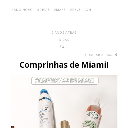
#ANO NOVO
#DICAS
#MAKE
#REVEILLON
9 ANOS ATRÁS
DICAS
2
COMPARTILHAR
Comprinhas de Miami!