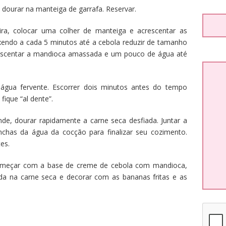
e dourar na manteiga de garrafa. Reservar.
ira, colocar uma colher de manteiga e acrescentar as
endo a cada 5 minutos até a cebola reduzir de tamanho
rescentar a mandioca amassada e um pouco de água até
gua fervente. Escorrer dois minutos antes do tempo
ique “al dente”.
nde, dourar rapidamente a carne seca desfiada. Juntar a
chas da água da cocção para finalizar seu cozimento.
es.
omeçar com a base de creme de cebola com mandioca,
da na carne seca e decorar com as bananas fritas e as