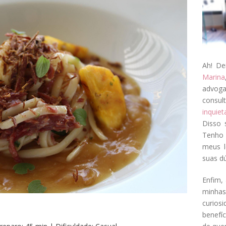
Ah! De
Marina
advog
consul
inquie
Disso 
Tenho 
meus l
suas dú
Enfim, 
minha
curios
benefí