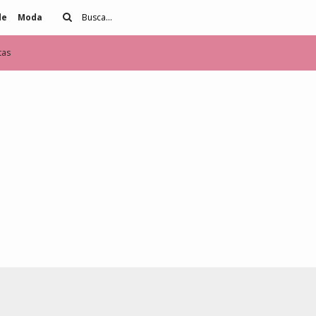
de
Moda
tas