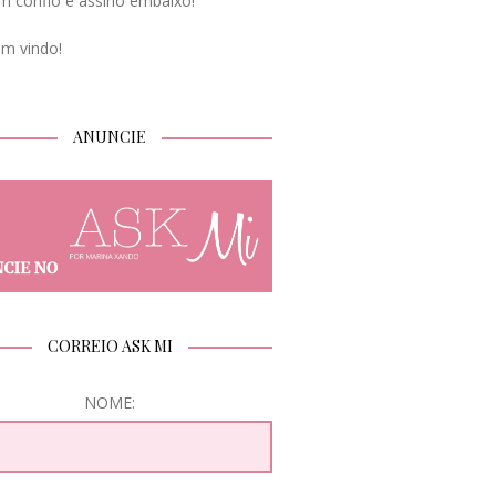
m confio e assino embaixo!
em vindo!
ANUNCIE
CORREIO ASK MI
NOME: