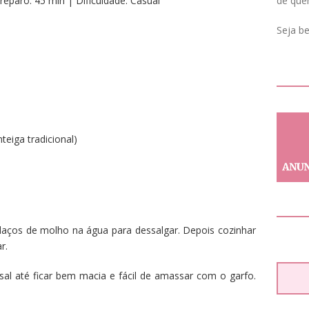
de que
paro: 45 min | Dificuldade: Casual
Seja b
eiga tradicional)
daços de molho na água para dessalgar. Depois cozinhar
r.
al até ficar bem macia e fácil de amassar com o garfo.