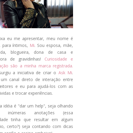
ixa eu me apresentar, meu nome é
, para íntimos,
Mi
. Sou esposa, mãe,
ada, blogueira, dona de casa e
tora de gravidinhas!
Curiosidade e
tação são a minha marca registrada.
surgiu a iniciativa de criar o
Ask Mi
.
um canal direto de interação entre
eitores e eu para ajudá-los com as
vidas e trocar experiências.
a idéia é "dar um help", seja olhando
s inúmeras anotações (essa
idade tinha que resultar em algum
cio, certo?) seja contando com dicas