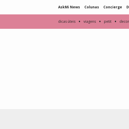
AskMi News
Colunas
Concierge
D
•
•
•
dicas úteis
viagens
petit
deco