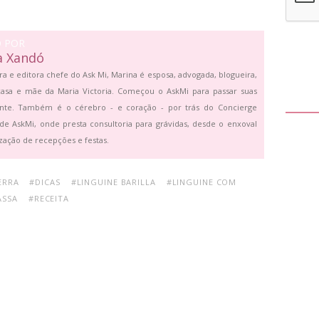
O POR
a Xandó
ra e editora chefe do Ask Mi, Marina é esposa, advogada, blogueira,
asa e mãe da Maria Victoria. Começou o AskMi para passar suas
ante. Também é o cérebro - e coração - por trás do Concierge
de AskMi, onde presta consultoria para grávidas, desde o enxoval
zação de recepções e festas.
ERRA
#DICAS
#LINGUINE BARILLA
#LINGUINE COM
ASSA
#RECEITA