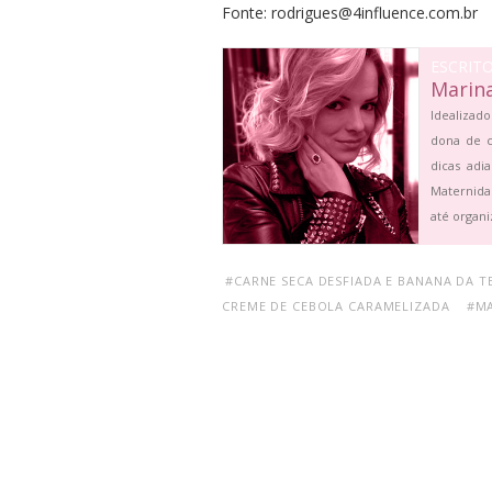
Fonte: rodrigues@4influence.com.br
ESCRIT
Marin
Idealizado
dona de c
dicas adi
Maternida
até organi
#CARNE SECA DESFIADA E BANANA DA T
CREME DE CEBOLA CARAMELIZADA
#M