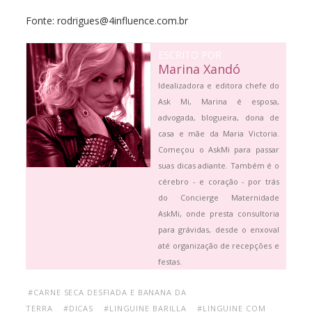
Fonte: rodrigues@4influence.com.br
ESCRITO POR
Marina Xandó
Idealizadora e editora chefe do
Ask Mi, Marina é esposa,
advogada, blogueira, dona de
casa e mãe da Maria Victoria.
Começou o AskMi para passar
suas dicas adiante. Também é o
cérebro - e coração - por trás
do Concierge Maternidade
AskMi, onde presta consultoria
para grávidas, desde o enxoval
até organização de recepções e
festas.
#CARNE SECA DESFIADA E BANANA DA
TERRA
#DICAS
#LINGUINE BARILLA
#LINGUINE COM