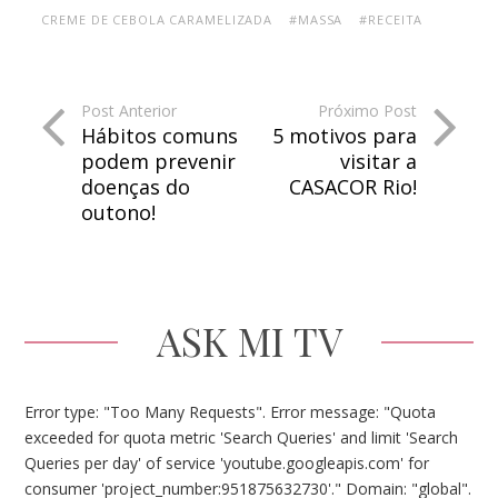
CREME DE CEBOLA CARAMELIZADA
#MASSA
#RECEITA
Post Anterior
Próximo Post
Hábitos comuns
5 motivos para
podem prevenir
visitar a
doenças do
CASACOR Rio!
outono!
ASK MI TV
Error type: "Too Many Requests". Error message: "Quota
exceeded for quota metric 'Search Queries' and limit 'Search
Queries per day' of service 'youtube.googleapis.com' for
consumer 'project_number:951875632730'." Domain: "global".