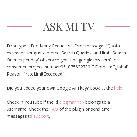
ASK MI TV
Error type: "Too Many Requests". Error message: "Quota
exceeded for quota metric 'Search Queries' and limit 'Search
Queries per day' of service 'youtube.googleapis.com' for
consumer 'project_number:951875632730'." Domain: "global".
Reason: "rateLimitExceeded".
Did you added your own Google API key? Look at the
help
.
Check in YouTube if the id
blogmarinab
belongs to a
username. Check the
FAQ
of the plugin or send error
messages to
support
.