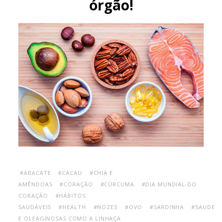
órgão!
#ABACATE
#CACAU
#CHIA E
AMÊNDOAS
#CORAÇÃO
#CÚRCUMA
#DIA MUNDIAL DO
CORAÇÃO
#HÁBITOS
SAUDÁVEIS
#HEALTH
#NOZES
#OVO
#SARDINHA
#SAUDE
E OLEAGINOSAS COMO A LINHAÇA