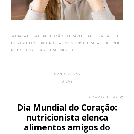
#ABACATE
#ALIMENTAÇÃO SAUDÁVEL
#BELEZA DA PELE E
DOS CABELOS
#GORDURAS MONOINSATURADAS
#PERFIL
NUTRICIONAL
#SUPERALIMENTO
6 ANOS ATRÁS
DICAS
-
COMPARTILHAR
Dia Mundial do Coração:
nutricionista elenca
alimentos amigos do