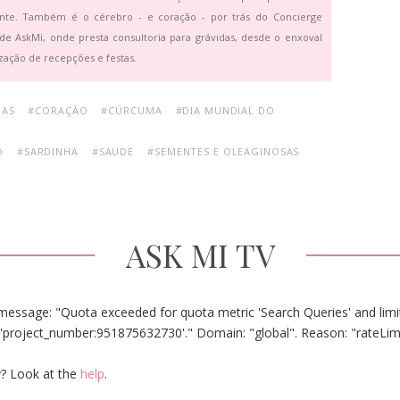
ante. Também é o cérebro - e coração - por trás do Concierge
de AskMi, onde presta consultoria para grávidas, desde o enxoval
zação de recepções e festas.
OAS
#CORAÇÃO
#CÚRCUMA
#DIA MUNDIAL DO
O
#SARDINHA
#SAUDE
#SEMENTES E OLEAGINOSAS
ASK MI TV
message: "Quota exceeded for quota metric 'Search Queries' and limit
'project_number:951875632730'." Domain: "global". Reason: "rateLim
? Look at the
help
.