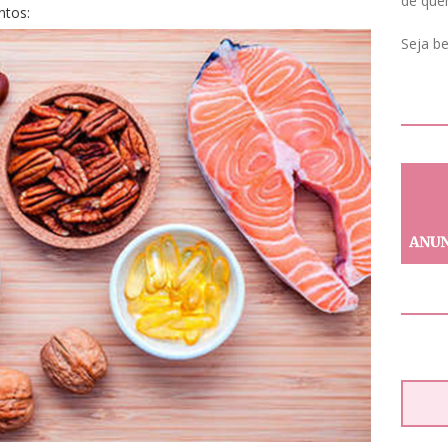
de que
ntos:
Seja b