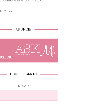
m confio e assino embaixo!
em vindo!
ANUNCIE
CORREIO ASK MI
NOME: