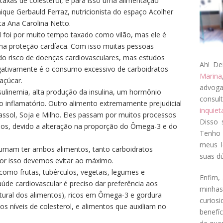
taxas de colesterol, e para isso uma alimentação
que Gerbauld Ferraz, nutricionista do espaço Acolher
ta Ana Carolina Netto.
 foi por muito tempo taxado como vilão, mas ele é
e na proteção cardíaca. Com isso muitas pessoas
o risco de doenças cardiovasculares, mas estudos
Ah! De
ativamente é o consumo excessivo de carboidratos
Marina
açúcar.
advog
sulinemia, alta produção da insulina, um hormônio
consul
o inflamatório. Outro alimento extremamente prejudicial
inquie
assol, Soja e
Milho
. Eles passam por muitos processos
Disso 
rios, devido a alteração na proporção do Ômega-3 e do
Tenho 
meus l
tumam ter ambos alimentos, tanto carboidratos
suas dú
por isso devemos evitar ao máximo.
 como frutas, tubérculos, vegetais, legumes e
Enfim, 
de cardiovascular é preciso dar preferência aos
minha
tural dos alimentos), ricos em Ômega-3 e gordura
curios
os níveis de colesterol, e alimentos que auxiliam no
benefí