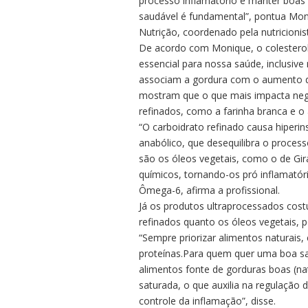
processo inflamatório e manter boas 
saudável é fundamental”, pontua Moni
Nutrição, coordenado pela nutricionis
De acordo com Monique, o colesterol
essencial para nossa saúde, inclusiv
associam a gordura com o aumento d
mostram que o que mais impacta neg
refinados, como a farinha branca e o 
“O carboidrato refinado causa hiperin
anabólico, que desequilibra o process
são os óleos vegetais, como o de Gir
químicos, tornando-os pró inflamató
Ômega-6, afirma a profissional.
Já os produtos ultraprocessados cos
refinados quanto os óleos vegetais, 
“Sempre priorizar alimentos naturais,
proteínas.Para quem quer uma boa saú
alimentos fonte de gorduras boas (na
saturada, o que auxilia na regulação d
controle da inflamação”, disse.