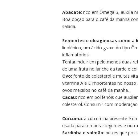
Abacate
: rico em Ômega-3, auxilia 
Boa opção para o café da manhã com
salada.
Sementes e oleaginosas como a l
linolênico, um ácido graxo do tipo Ôm
inflamatórios.
Tentar incluir em pelo menos duas re
de uma fruta no lanche da tarde e co
Ovo:
fonte de colesterol e muitas vita
vitamina A e E importantes no nosso
ovos mexidos no café da manhã.
Cacau:
rico em polifenóis que auxili
colesterol. Consumir com moderação 
Cúrcuma
: a cúrcumina presente é um
usada para temperar legumes e outra
Sardinha e salmão:
peixes que poss