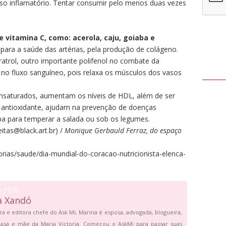
sso inflamatório. Tentar consumir pelo menos duas vezes
 vitamina C, como: acerola, caju, goiaba e
 para a saúde das artérias, pela produção de colágeno.
atrol, outro importante polifenol no combate da
no fluxo sanguíneo, pois relaxa os músculos dos vasos
nsaturados, aumentam os níveis de HDL, além de ser
 antioxidante, ajudam na prevenção de doenças
opa para temperar a salada ou sob os legumes.
eitas@black.art.br) /
Monique Gerbauld Ferraz, do espaço
orias/saude/dia-mundial-do-coracao-nutricionista-elenca-
O POR
a Xandó
ra e editora chefe do Ask Mi, Marina é esposa, advogada, blogueira,
asa e mãe da Maria Victoria. Começou o AskMi para passar suas