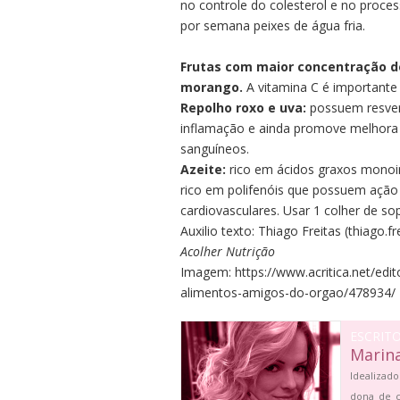
no controle do colesterol e no proce
por semana peixes de água fria.
Frutas com maior concentração de
morango.
A vitamina C é importante
Repolho roxo e uva:
possuem resver
inflamação e ainda promove melhora 
sanguíneos.
Azeite:
rico em ácidos graxos monoi
rico em polifenóis que possuem ação
cardiovasculares. Usar 1 colher de s
Auxilio texto: T
hiago Freitas
(
thiago.fr
Acolher Nutrição
Imagem: https://www.acritica.net/edit
alimentos-amigos-do-orgao/478934/
ESCRIT
Marin
Idealizado
dona de c