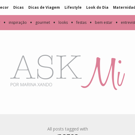
ecor
Dicas
Dicas de Viagem
Lifestyle
Look do Dia
Maternida
•
•
•
•
•
•
r
inspiração
gourmet
looks
festas
bem estar
entrevis
All posts tagged with