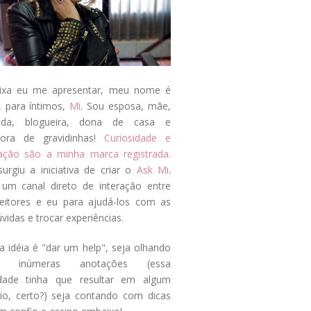
ixa eu me apresentar, meu nome é
, para íntimos,
Mi
. Sou esposa, mãe,
ada, blogueira, dona de casa e
tora de gravidinhas!
Curiosidade e
tação são a minha marca registrada.
surgiu a iniciativa de criar o
Ask Mi
.
um canal direto de interação entre
eitores e eu para ajudá-los com as
vidas e trocar experiências.
a idéia é "dar um help", seja olhando
s inúmeras anotações (essa
idade tinha que resultar em algum
cio, certo?) seja contando com dicas