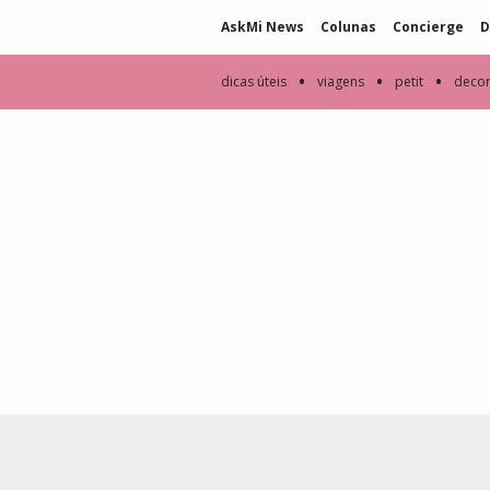
AskMi News
Colunas
Concierge
D
•
•
•
dicas úteis
viagens
petit
deco