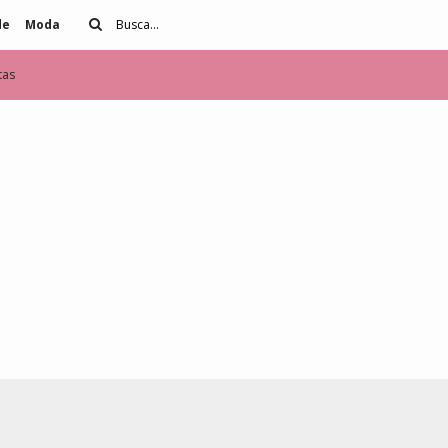
de
Moda
tas