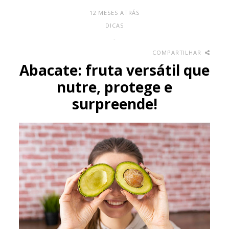
12 MESES ATRÁS
DICAS
-
COMPARTILHAR
Abacate: fruta versátil que
nutre, protege e
surpreende!