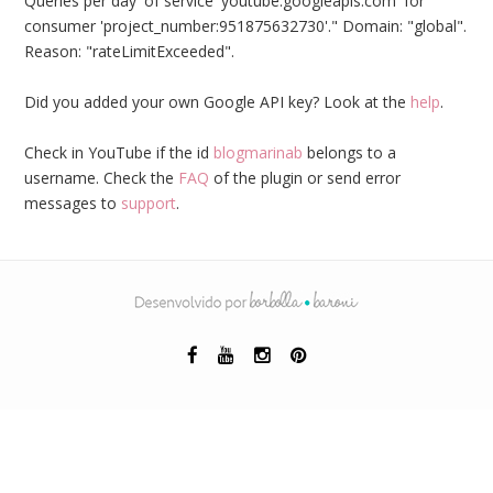
Queries per day' of service 'youtube.googleapis.com' for
consumer 'project_number:951875632730'." Domain: "global".
Reason: "rateLimitExceeded".
Did you added your own Google API key? Look at the
help
.
Check in YouTube if the id
blogmarinab
belongs to a
username. Check the
FAQ
of the plugin or send error
messages to
support
.