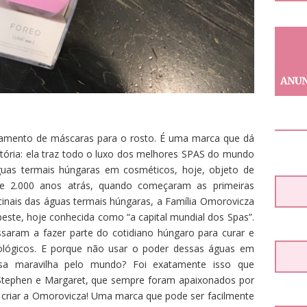
atamento de máscaras para o rosto. É uma marca que dá
stória: ela traz todo o luxo dos melhores SPAS do mundo
guas termais húngaras em cosméticos, hoje, objeto de
e 2.000 anos atrás, quando começaram as primeiras
cinais das águas termais húngaras, a Família Omorovicza
este, hoje conhecida como “a capital mundial dos Spas”.
saram a fazer parte do cotidiano húngaro para curar e
tológicos. E porque não usar o poder dessas águas em
ssa maravilha pelo mundo? Foi exatamente isso que
Stephen e Margaret, que sempre foram apaixonados por
ra criar a Omorovicza! Uma marca que pode ser facilmente