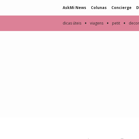
AskMi News
Colunas
Concierge
D
•
•
•
dicas úteis
viagens
petit
deco