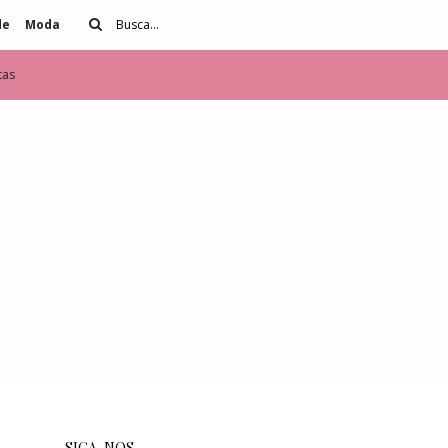
de
Moda
tas
SIGA-NOS