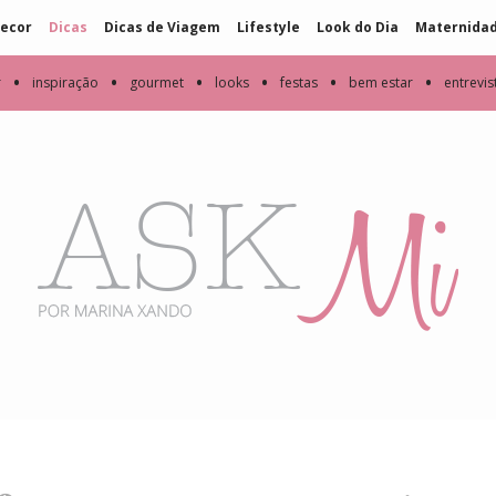
ecor
Dicas
Dicas de Viagem
Lifestyle
Look do Dia
Maternida
•
•
•
•
•
•
r
inspiração
gourmet
looks
festas
bem estar
entrevis