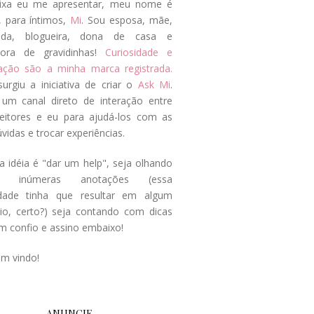
ixa eu me apresentar, meu nome é
, para íntimos,
Mi
. Sou esposa, mãe,
ada, blogueira, dona de casa e
tora de gravidinhas!
Curiosidade e
tação são a minha marca registrada.
surgiu a iniciativa de criar o
Ask Mi
.
um canal direto de interação entre
eitores e eu para ajudá-los com as
vidas e trocar experiências.
a idéia é "dar um help", seja olhando
s inúmeras anotações (essa
idade tinha que resultar em algum
cio, certo?) seja contando com dicas
m confio e assino embaixo!
em vindo!
ANUNCIE