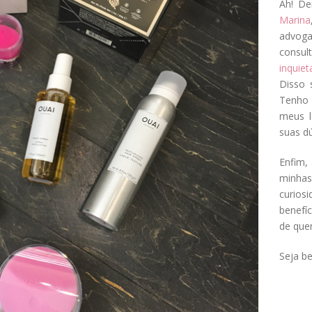
Ah! De
Marina
advog
consul
inquie
Disso 
Tenho 
meus l
suas dú
Enfim, 
minha
curios
benefí
de que
Seja b