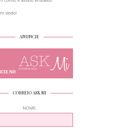
m confio e assino embaixo!
em vindo!
ANUNCIE
CORREIO ASK MI
NOME: