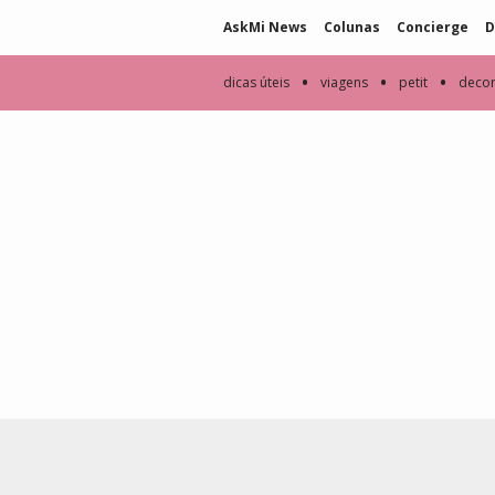
AskMi News
Colunas
Concierge
D
•
•
•
dicas úteis
viagens
petit
deco