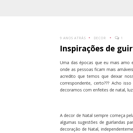
9 ANOS ATRÁS
DECOR
1
Inspirações de gui
Uma das épocas que eu mais amo es
onde as pessoas ficam mais amáveis,
acredito que temos que deixar n
correspondente, certo??? Acho isso
decoramos com enfeites de natal, luze
A decor de Natal sempre começa pela
algumas sugestões de guirlandas par
decoração de Natal, independentem