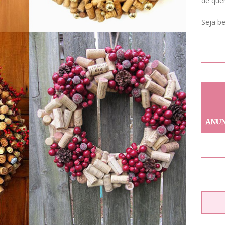
de que
Seja b