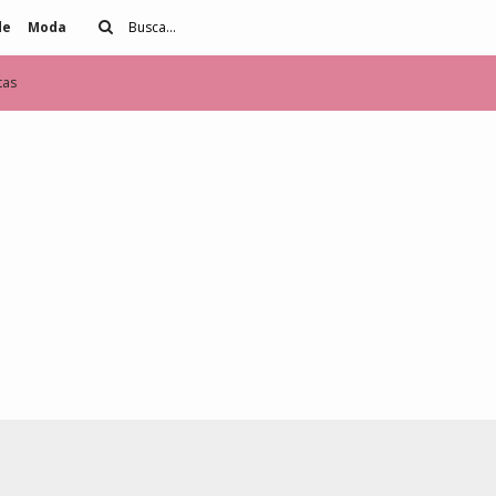
de
Moda
tas