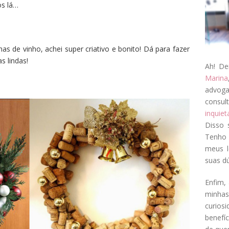
os lá…
s de vinho, achei super criativo e bonito! Dá para fazer
 lindas!
Ah! De
Marina
advog
consul
inquie
Disso 
Tenho 
meus l
suas dú
Enfim, 
minha
curios
benefí