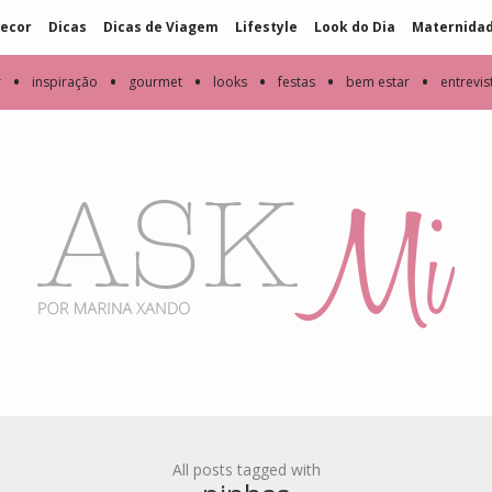
ecor
Dicas
Dicas de Viagem
Lifestyle
Look do Dia
Maternida
•
•
•
•
•
•
r
inspiração
gourmet
looks
festas
bem estar
entrevis
All posts tagged with