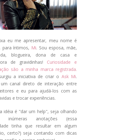
ixa eu me apresentar, meu nome é
, para íntimos,
Mi
. Sou esposa, mãe,
ada, blogueira, dona de casa e
tora de gravidinhas!
Curiosidade e
tação são a minha marca registrada.
surgiu a iniciativa de criar o
Ask Mi
.
um canal direto de interação entre
eitores e eu para ajudá-los com as
vidas e trocar experiências.
a idéia é "dar um help", seja olhando
s inúmeras anotações (essa
idade tinha que resultar em algum
cio, certo?) seja contando com dicas