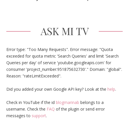
ASK MI TV
Error type: "Too Many Requests". Error message: "Quota
exceeded for quota metric 'Search Queries' and limit 'Search
Queries per day' of service 'youtube.googleapis.com' for
consumer 'project_number:951875632730'." Domain: "global".
Reason: "rateLimitExceeded".
Did you added your own Google API key? Look at the
help
.
Check in YouTube if the id
blogmarinab
belongs to a
username. Check the
FAQ
of the plugin or send error
messages to
support
.