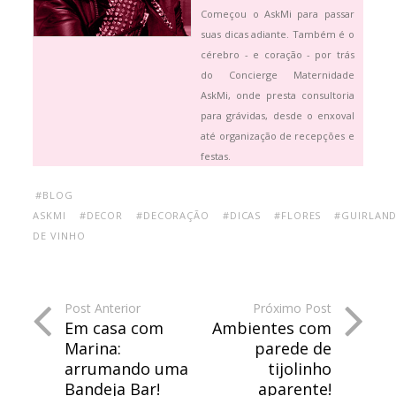
Começou o AskMi para passar
suas dicas adiante. Também é o
cérebro - e coração - por trás
do Concierge Maternidade
AskMi, onde presta consultoria
para grávidas, desde o enxoval
até organização de recepções e
festas.
#BLOG
ASKMI
#DECOR
#DECORAÇÃO
#DICAS
#FLORES
#GUIRLAN
DE VINHO
Post Anterior
Próximo Post
Em casa com
Ambientes com
Marina:
parede de
arrumando uma
tijolinho
Bandeja Bar!
aparente!