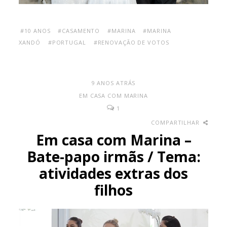
#10 ANOS
#CASAMENTO
#MARINA
#MARINA
XANDÓ
#PORTUGAL
#RENOVAÇÃO DE VOTOS
9 ANOS ATRÁS
EM CASA COM MARINA
1
COMPARTILHAR
Em casa com Marina –
Bate-papo irmãs / Tema:
atividades extras dos
filhos