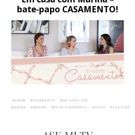
bate-papo CASAMENTO!
#ASKMI
#CASAMENTO
#EM CASA COM
MARINA
#MARINA
#RELACIONAMENTO
#VÍDEO
#YOUTUBE