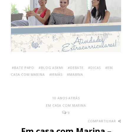
#BATE PAPO
#BLOG ASKMI
#DEBATE
#DICAS
#EM
CASA COM MARINA
#IRMÃS
#MARINA
10 ANOS ATRÁS
EM CASA COM MARINA
9
COMPARTILHAR
Em casa com Marina –