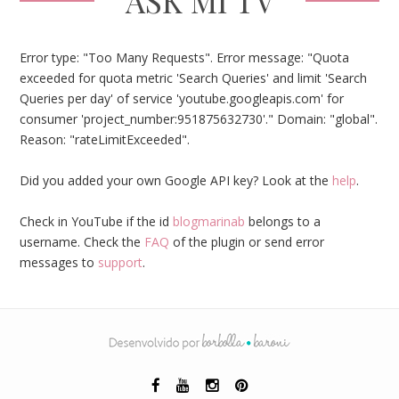
ASK MI TV
Error type: "Too Many Requests". Error message: "Quota
exceeded for quota metric 'Search Queries' and limit 'Search
Queries per day' of service 'youtube.googleapis.com' for
consumer 'project_number:951875632730'." Domain: "global".
Reason: "rateLimitExceeded".
Did you added your own Google API key? Look at the
help
.
Check in YouTube if the id
blogmarinab
belongs to a
username. Check the
FAQ
of the plugin or send error
messages to
support
.