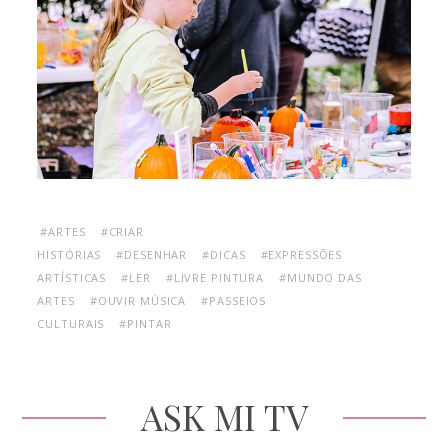
#ARTES
#CRIAR
HISTÓRIAS
#DESENHAR
#DICAS
#EXPRESSÕES
ARTÍSTICAS
#LER
#LIVRE PINTURA
#MUNDO DAS
ARTES
#OUVIR MÚSICA
#PASSEIOS
CULTURAIS
#PINTAR
ASK MI TV