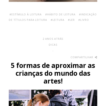
#ESTÍMULO À LEITURA
#HÁBITO DE LEITURA
#INDICAÇÃO
DE TÍTULOS PARA LEITURA
#LEITURA
#LER
#LIVRO
2 ANOS ATRÁS
DICAS
-
COMPARTILHAR
5 formas de aproximar as
crianças do mundo das
artes!