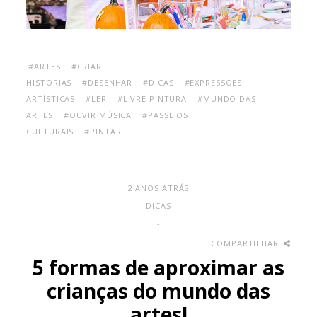
#ARTES
#CRIAR
HISTÓRIAS
#DESENHAR
#DICAS
#EXPRESSÕES
ARTÍSTICAS
#LER
#LIVRE PINTURA
#MUNDO DAS
ARTES
#OUVIR MÚSICA
#PASSEIOS
CULTURAIS
#PINTAR
2 ANOS ATRÁS
DICAS
-
COMPARTILHAR
5 formas de aproximar as
crianças do mundo das
artes!