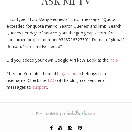
ASK MI TV
Error type: "Too Many Requests". Error message: "Quota
exceeded for quota metric 'Search Queries' and limit 'Search
Queries per day' of service 'youtube.googleapis.com' for
consumer 'project_number:951875632730'." Domain: "global".
Reason: "rateLimitExceeded".
Did you added your own Google API key? Look at the
help
.
Check in YouTube if the id
blogmarinab
belongs to a
username. Check the
FAQ
of the plugin or send error
messages to
support
.