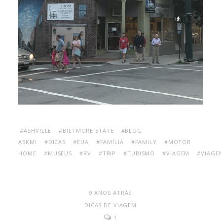
#ASHVILLE
#BILTMORE STATE
#BLOG
ASKMI
#DICAS
#EUA
#FAMÍLIA
#FAMILY
#MOTOR
HOME
#MUSEUS
#RV
#TRIP
#TURISMO
#VIAGEM
#VIAGE
9 ANOS ATRÁS
DICAS DE VIAGEM
1