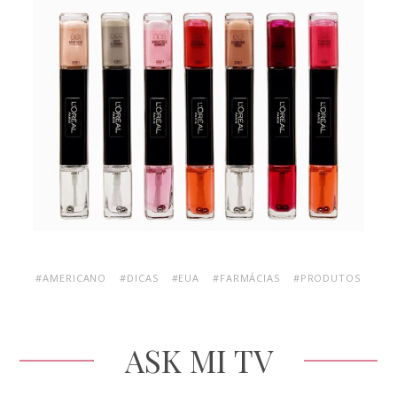
#AMERICANO
#DICAS
#EUA
#FARMÁCIAS
#PRODUTOS
ASK MI TV