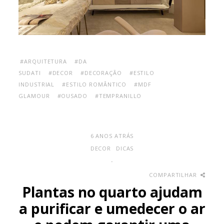
#ARQUITETURA
#DA
SUDATI
#DECOR
#DECORAÇÃO
#ESTILO
INDUSTRIAL
#ESTILO ROMÂNTICO
#MDF
GLAMOUR
#OUSADO
#TEMPRANILLO
6 ANOS ATRÁS
DECOR
DICAS
-
COMPARTILHAR
Plantas no quarto ajudam
a purificar e umedecer o ar