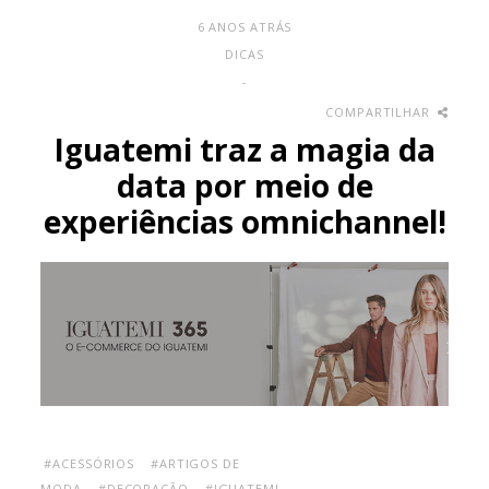
6 ANOS ATRÁS
DICAS
-
COMPARTILHAR
Iguatemi traz a magia da
data por meio de
experiências omnichannel!
#ACESSÓRIOS
#ARTIGOS DE
MODA
#DECORAÇÃO
#IGUATEMI