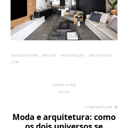
#ARQUITETURA
#DECOR
#DECORAÇÃO
#MOOD HIGH-
LOW
6 ANOS ATRÁS
DECOR
-
COMPARTILHAR
Moda e arquitetura: como
os dois universos se