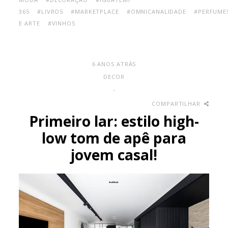
365
#LIVROS
#MARKETPLACE
#OMNICANALIDADE
#PERFUME
E ARTE
#VINHOS
6 ANOS ATRÁS
DECOR
-
COMPARTILHAR
Primeiro lar: estilo high-
low tom de apê para
jovem casal!