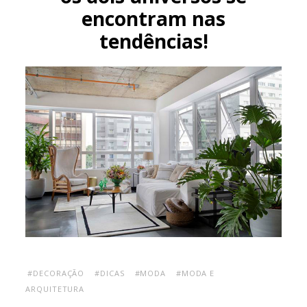
encontram nas
tendências!
#DECORAÇÃO
#DICAS
#MODA
#MODA E
ARQUITETURA