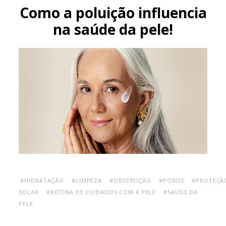
Como a poluição influencia
na saúde da pele!
#HIDRATAÇÃO
#LIMPEZA
#OBSTRUÇÃO
#POROS
#PROTEÇÃ
SOLAR
#ROTINA DE CUIDADOS COM A PELE
#SAÚDE DA
PELE