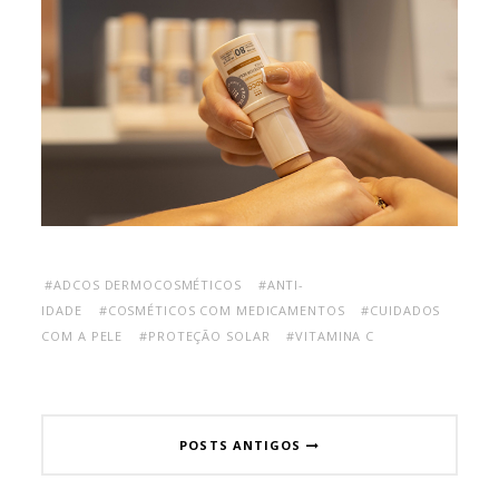
#ADCOS DERMOCOSMÉTICOS
#ANTI-
IDADE
#COSMÉTICOS COM MEDICAMENTOS
#CUIDADOS
COM A PELE
#PROTEÇÃO SOLAR
#VITAMINA C
POSTS ANTIGOS