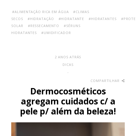
#ALIMENTAÇÃO RICA EM ÁGUA
#CLIMAS
SECOS
#HIDRATAÇÃO
#HIDRATANTE
#HIDRATANTES
#PROT
SOLAR
#RESSECAMENTO
#SÉRUNS
HIDRATANTES
#UMIDIFICADOR
2 ANOS ATRÁS
DICAS
-
COMPARTILHAR
Dermocosméticos
agregam cuidados c/ a
pele p/ além da beleza!