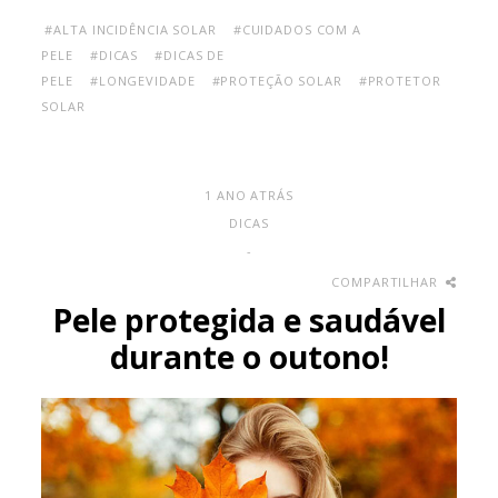
#ALTA INCIDÊNCIA SOLAR
#CUIDADOS COM A
PELE
#DICAS
#DICAS DE
PELE
#LONGEVIDADE
#PROTEÇÃO SOLAR
#PROTETOR
SOLAR
1 ANO ATRÁS
DICAS
-
COMPARTILHAR
Pele protegida e saudável
durante o outono!