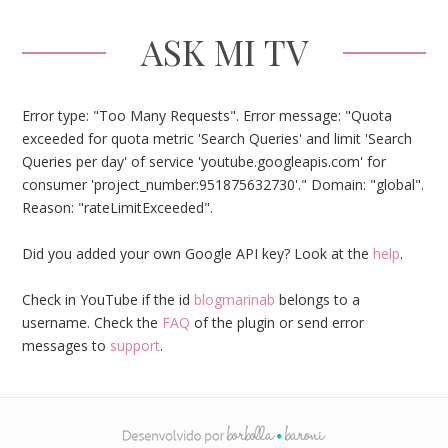
ASK MI TV
Error type: "Too Many Requests". Error message: "Quota
exceeded for quota metric 'Search Queries' and limit 'Search
Queries per day' of service 'youtube.googleapis.com' for
consumer 'project_number:951875632730'." Domain: "global".
Reason: "rateLimitExceeded".
Did you added your own Google API key? Look at the
help
.
Check in YouTube if the id
blogmarinab
belongs to a
username. Check the
FAQ
of the plugin or send error
messages to
support
.