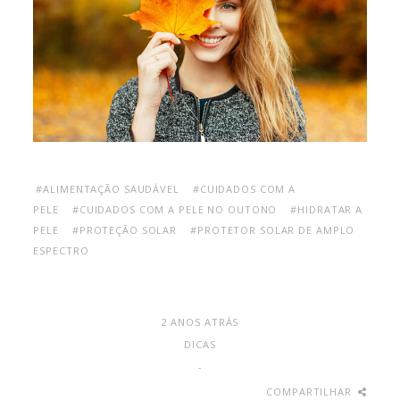
#ALIMENTAÇÃO SAUDÁVEL
#CUIDADOS COM A
PELE
#CUIDADOS COM A PELE NO OUTONO
#HIDRATAR A
PELE
#PROTEÇÃO SOLAR
#PROTETOR SOLAR DE AMPLO
ESPECTRO
2 ANOS ATRÁS
DICAS
-
COMPARTILHAR