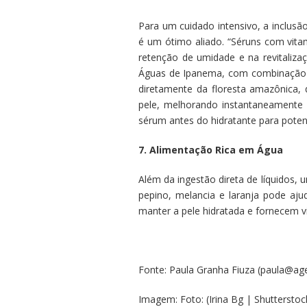
Para um cuidado intensivo, a inclusã
é um ótimo aliado. “Séruns com vita
retenção de umidade e na revitaliz
Águas de Ipanema, com combinação de
diretamente da floresta amazônica, 
pele, melhorando instantaneamente a 
sérum antes do hidratante para potenc
7. Alimentação Rica em Água
Além da ingestão direta de líquidos,
pepino, melancia e laranja pode aju
manter a pele hidratada e fornecem v
Fonte: Paula Granha Fiuza
(
paula@age
Imagem: Foto: (Irina Bg | Shutterstoc