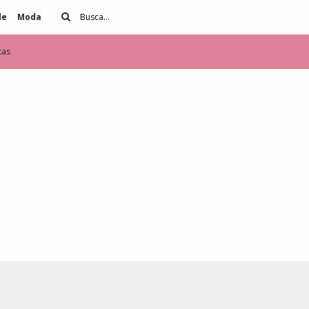
de
Moda
tas