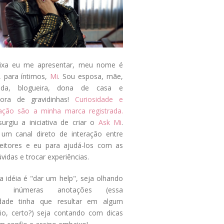
ixa eu me apresentar, meu nome é
, para íntimos,
Mi
. Sou esposa, mãe,
ada, blogueira, dona de casa e
tora de gravidinhas!
Curiosidade e
tação são a minha marca registrada.
surgiu a iniciativa de criar o
Ask Mi
.
um canal direto de interação entre
eitores e eu para ajudá-los com as
vidas e trocar experiências.
a idéia é "dar um help", seja olhando
s inúmeras anotações (essa
idade tinha que resultar em algum
cio, certo?) seja contando com dicas