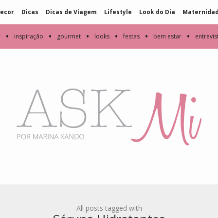
ecor
Dicas
Dicas de Viagem
Lifestyle
Look do Dia
Maternida
•
•
•
•
•
•
r
inspiração
gourmet
looks
festas
bem estar
entrevis
All posts tagged with