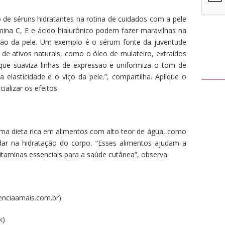
o de séruns hidratantes na rotina de cuidados com a pele
mina C, E e ácido hialurônico podem fazer maravilhas na
ação da pele. Um exemplo é o sérum fonte da juventude
 ativos naturais, como o óleo de mulateiro, extraídos
que suaviza linhas de expressão e uniformiza o tom de
elasticidade e o viço da pele.”, compartilha. Aplique o
ializar os efeitos.
 uma dieta rica em alimentos com alto teor de água, como
dar na hidratação do corpo. “Esses alimentos ajudam a
itaminas essenciais para a saúde cutânea”, observa.
nciaamais.com.br)
k)