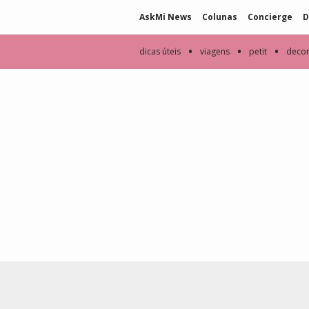
AskMi News
Colunas
Concierge
D
•
•
•
dicas úteis
viagens
petit
deco