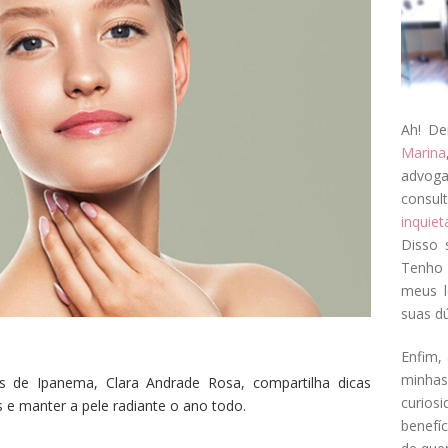
Ah! De
Marina
advog
consul
inquie
Disso 
Tenho 
meus l
suas dú
Enfim, 
minha
as de Ipanema, Clara Andrade Rosa, compartilha dicas
curios
s e manter a pele radiante o ano todo.
benefí