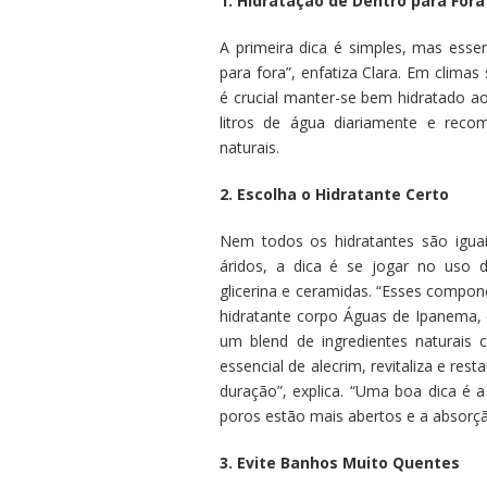
1. Hidratação de Dentro para Fora
A primeira dica é simples, mas esse
para fora”, enfatiza Clara. Em clima
é crucial manter-se bem hidratado a
litros de água diariamente e rec
naturais.
2. Escolha o Hidratante Certo
Nem todos os hidratantes são igua
áridos, a dica é se jogar no uso 
glicerina e ceramidas. “Esses compon
hidratante corpo Águas de Ipanema,
um blend de ingredientes naturais
essencial de alecrim, revitaliza e re
duração”, explica. “Uma boa dica é 
poros estão mais abertos e a absorç
3. Evite Banhos Muito Quentes