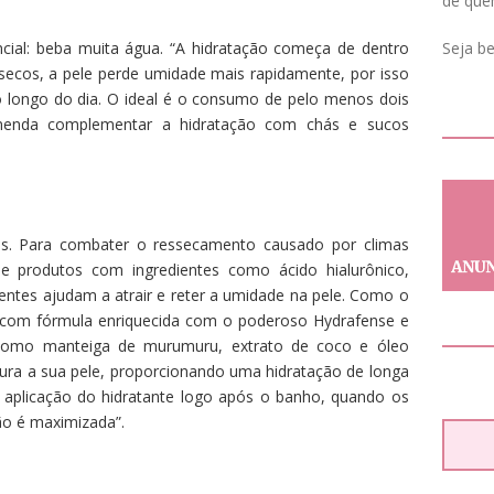
de que
Seja b
ncial: beba muita água. “A hidratação começa de dentro
s secos, a pele perde umidade mais rapidamente, por isso
o longo do dia. O ideal é o consumo de pelo menos dois
omenda complementar a hidratação com chás e sucos
is. Para combater o ressecamento causado por climas
de produtos com ingredientes como ácido hialurônico,
entes ajudam a atrair e reter a umidade na pele. Como o
 com fórmula enriquecida com o poderoso Hydrafense e
 como manteiga de murumuru, extrato de coco e óleo
staura a sua pele, proporcionando uma hidratação de longa
a aplicação do hidratante logo após o banho, quando os
ão é maximizada”.