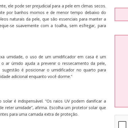
e, ele pode ser prejudicial para a pele em climas secos.
 opte por banhos mornos e de menor tempo debaixo do
leos naturais da pele, que são essenciais para manter a
 seque-se suavemente com a toalha, sem esfregar, para
ixa umidade, o uso de um umidificador em casa é um
r o ar úmido ajuda a prevenir o ressecamento da pele,
 sugestão é posicionar o umidificador no quarto para
umidade adicional enquanto você dorme.”
solar é indispensável. “Os raios UV podem danificar a
e reter umidade”, afirma. Escolha um protetor solar que
ntes para uma camada extra de proteção.