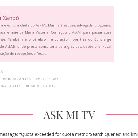
O POR
a Xandó
ra e editora chefe do Ask Mi, Marina é esposa, advogada, blogueira,
asa e mãe da Maria Victoria. Começou o AskMi para passar suas
ante. Também é o cérebro - e coração - por trás do Concierge
de AskMi, onde presta consultoria para grávidas, desde o enxoval
zação de recepções e festas.
AS
#HIDRATANTES
#PROTEÇÃO
IDRATANTES
#UMIDIFICADOR
ASK MI TV
message: "Quota exceeded for quota metric 'Search Queries' and limit