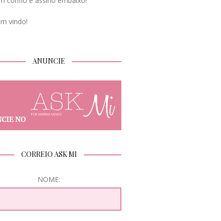
m confio e assino embaixo!
em vindo!
ANUNCIE
CORREIO ASK MI
NOME: