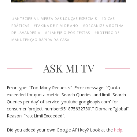
#ANTECIPE A LIMPEZA DAS LOUÇAS ESPECIAIS
#DICAS
PRÁTICAS
#FAXINA DE FIM DE ANO
#ORGANIZE A ROTINA
DE LAVANDERIA
#PLANEJE O PÓS-FESTAS
#ROTEIRO DE
MANUTENÇÃO RÁPIDA DA CASA
ASK MI TV
Error type: "Too Many Requests". Error message: "Quota
exceeded for quota metric 'Search Queries' and limit 'Search
Queries per day' of service 'youtube.googleapis.com' for
consumer 'project_number:951875632730'." Domain: "global".
Reason: "rateLimitExceeded".
Did you added your own Google API key? Look at the
help
.