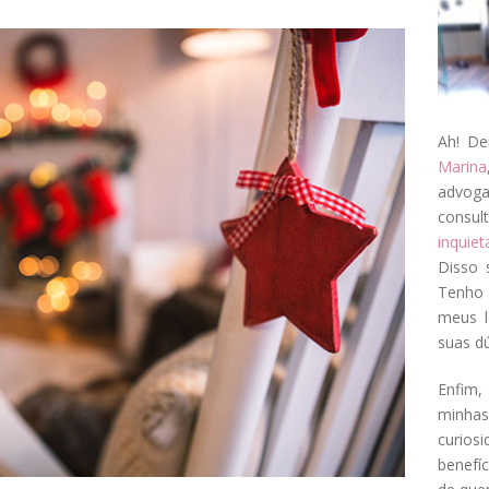
Ah! De
Marina
advog
consul
inquie
Disso 
Tenho 
meus l
suas dú
Enfim, 
minha
curios
benefí