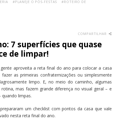
ERIA
#PLANEJE O PÓS-FESTAS
#ROTEIRO DE
COMPARTILHAR
no: 7 superfícies que quase
e de limpar!
nte aproveita a reta final do ano para colocar a casa
, fazer as primeiras confraternizações ou simplesmente
lagrosamente limpo. E, no meio do caminho, algumas
 rotina, mas fazem grande diferença no visual geral – e
 quando limpas.
f prepararam um checklist com pontos da casa que vale
ovado nesta reta final do ano.