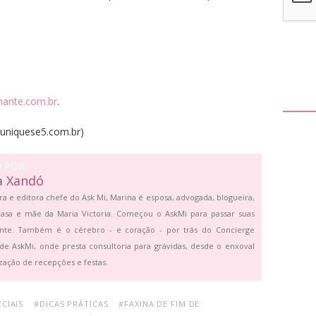
hante.com.br
.
niquese5.com.br)
O POR
a Xandó
ra e editora chefe do Ask Mi, Marina é esposa, advogada, blogueira,
asa e mãe da Maria Victoria. Começou o AskMi para passar suas
ante. Também é o cérebro - e coração - por trás do Concierge
de AskMi, onde presta consultoria para grávidas, desde o enxoval
zação de recepções e festas.
CIAIS
#DICAS PRÁTICAS
#FAXINA DE FIM DE