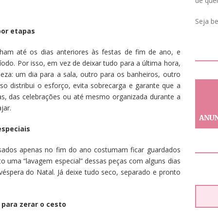
de que
Seja b
por etapas
am até os dias anteriores às festas de fim de ano, e
odo. Por isso, em vez de deixar tudo para a última hora,
za: um dia para a sala, outro para os banheiros, outro
so distribui o esforço, evita sobrecarga e garante que a
tas, das celebrações ou até mesmo organizada durante a
jar.
especiais
 usados apenas no fim do ano costumam ficar guardados
to uma “lavagem especial” dessas peças com alguns dias
véspera do Natal. Já deixe tudo seco, separado e pronto
 para zerar o cesto