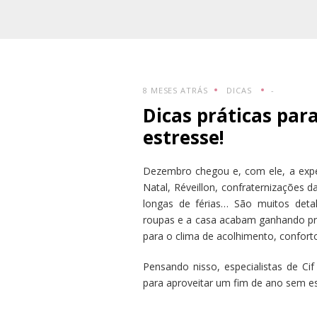
8 MESES ATRÁS
DICAS
-
Dicas práticas par
estresse!
Dezembro chegou e, com ele, a expec
Natal, Réveillon, confraternizações 
longas de férias… São muitos det
roupas e a casa acabam ganhando pr
para o clima de acolhimento, confort
Pensando nisso, especialistas de Cif
para aproveitar um fim de ano sem es