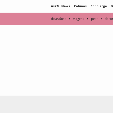
AskMi News
Colunas
Concierge
D
•
•
•
dicas úteis
viagens
petit
deco