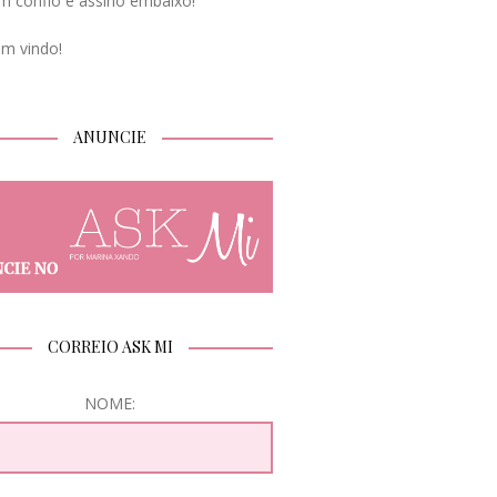
m confio e assino embaixo!
em vindo!
ANUNCIE
CORREIO ASK MI
NOME: