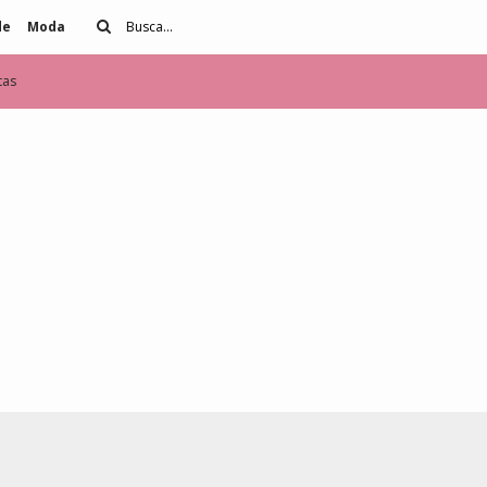
de
Moda
tas