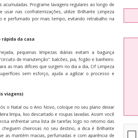
as acumuladas. Programe lavagens regulares ao longo de
usar nas confraternizações, utilize Brilhante Limpeza
po e perfumado por mais tempo, evitando retrabalho na
 rápida da casa
nejada, pequenas limpezas diárias evitam a bagunça
circuito de manutenção”: balcões, pia, fogão e banheiro.
ra as mais difíceis que surgem no dia a dia, Cif Limpeza
uperfícies sem esforço, ajuda a agilizar o processo e
is viagens)
após o Natal ou o Ano Novo, coloque no seu plano deixar
deira limpa, lixo descartado e roupas lavadas. Assim você
cisa enfrentar uma lista de tarefas logo no retorno das
as cheguem cheirosas no seu destino, a dica é Brilhante
 que as mantém macias, perfumadas e com aparência de