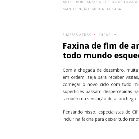
ANO
#ORGANIZE A ROTINA DE LAVAND
MANUTENÇÃO RÁPIDA DA CASA
8 MESES ATRÁS
DICAS
-
Faxina de fim de a
todo mundo esquec
Com a chegada de dezembro, muita ge
em ordem, seja para receber visitas
começar o novo ciclo com tudo mi
superfícies passam despercebidas na
também na sensação de aconchego –
Pensando nisso, especialistas de Ci
incluir na faxina para deixar tudo ren