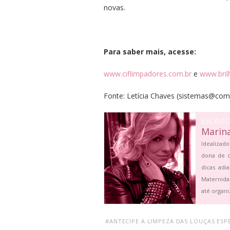
novas.
Para saber mais, acesse:
www.ciflimpadores.com.br
e
www.bril
Fonte:
Letícia Chaves
(
sistemas@comu
ESCRIT
Marin
Idealizado
dona de c
dicas adi
Maternida
até organi
#ANTECIPE A LIMPEZA DAS LOUÇAS ESPE