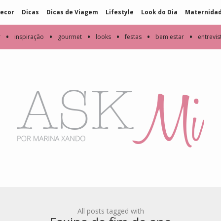
ecor
Dicas
Dicas de Viagem
Lifestyle
Look do Dia
Maternida
•
•
•
•
•
•
r
inspiração
gourmet
looks
festas
bem estar
entrevis
All posts tagged with