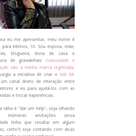
ixa eu me apresentar, meu nome é
, para íntimos,
Mi
. Sou esposa, mãe,
ada, blogueira, dona de casa e
tora de gravidinhas!
Curiosidade e
tação são a minha marca registrada.
surgiu a iniciativa de criar o
Ask Mi
.
um canal direto de interação entre
eitores e eu para ajudá-los com as
vidas e trocar experiências.
a idéia é "dar um help", seja olhando
s inúmeras anotações (essa
idade tinha que resultar em algum
cio, certo?) seja contando com dicas