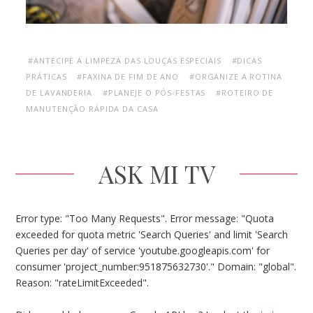
#ANTECIPE A LIMPEZA DAS LOUÇAS ESPECIAIS
#DICAS
PRÁTICAS
#FAXINA DE FIM DE ANO
#ORGANIZE A ROTINA
DE LAVANDERIA
#PLANEJE O PÓS-FESTAS
#ROTEIRO DE
MANUTENÇÃO RÁPIDA DA CASA
ASK MI TV
Error type: "Too Many Requests". Error message: "Quota
exceeded for quota metric 'Search Queries' and limit 'Search
Queries per day' of service 'youtube.googleapis.com' for
consumer 'project_number:951875632730'." Domain: "global".
Reason: "rateLimitExceeded".