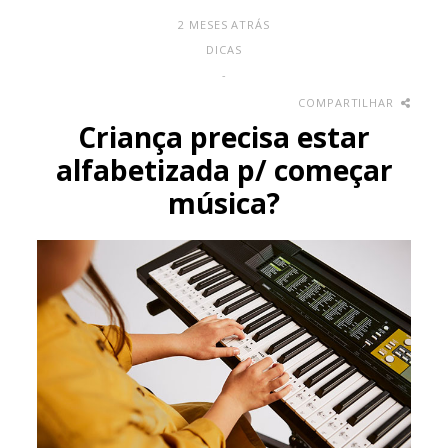
2 MESES ATRÁS
DICAS
-
COMPARTILHAR
Criança precisa estar
alfabetizada p/ começar
música?