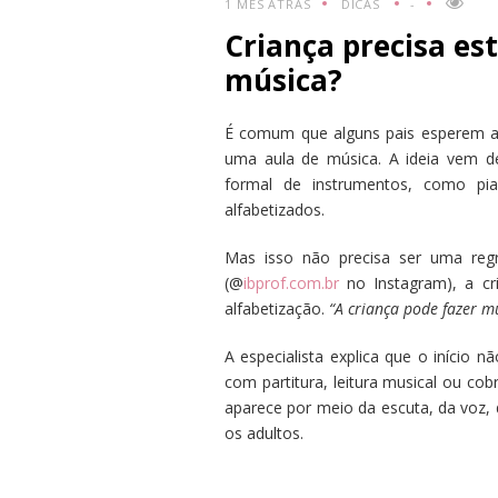
1 MÊS ATRÁS
DICAS
-
Criança precisa es
música?
É comum que alguns pais esperem a c
uma aula de música. A ideia vem de
formal de instrumentos, como pi
alfabetizados.
Mas isso não precisa ser uma regr
(@
ibprof.com.br
no Instagram), a cr
alfabetização.
“A criança pode fazer m
A especialista explica que o início 
com partitura, leitura musical ou co
aparece por meio da escuta, da voz, 
os adultos.