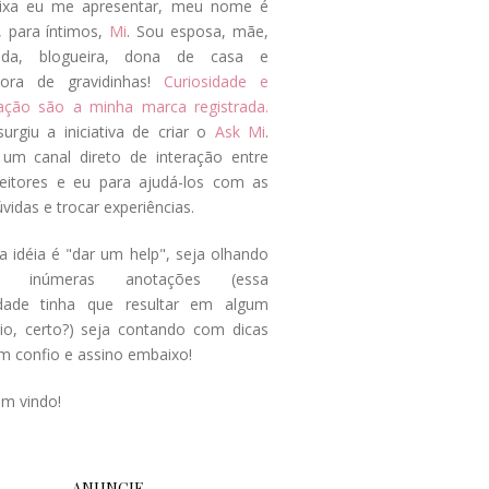
ixa eu me apresentar, meu nome é
, para íntimos,
Mi
. Sou esposa, mãe,
ada, blogueira, dona de casa e
tora de gravidinhas!
Curiosidade e
tação são a minha marca registrada.
surgiu a iniciativa de criar o
Ask Mi
.
um canal direto de interação entre
eitores e eu para ajudá-los com as
vidas e trocar experiências.
a idéia é "dar um help", seja olhando
s inúmeras anotações (essa
idade tinha que resultar em algum
cio, certo?) seja contando com dicas
m confio e assino embaixo!
em vindo!
ANUNCIE