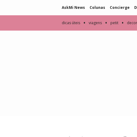
AskMi News
Colunas
Concierge
D
•
•
•
dicas úteis
viagens
petit
deco