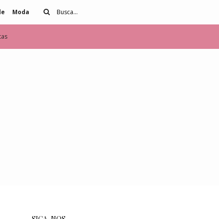
de
Moda
tas
SIGA-NOS