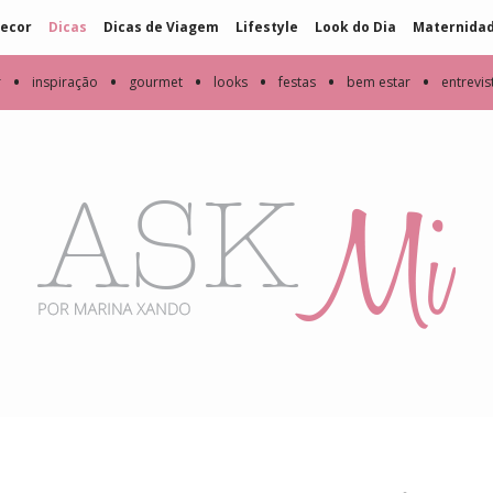
ecor
Dicas
Dicas de Viagem
Lifestyle
Look do Dia
Maternida
•
•
•
•
•
•
r
inspiração
gourmet
looks
festas
bem estar
entrevis