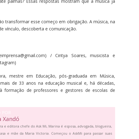
ate palmas? Essas respostas mostram que a música já
ão transformar esse começo em obrigação. A música, na
 de vínculo, descoberta e comunicação.
eimprensa@gmail.com) / Cintya Soares, musicista e
stagram)
tora, mestre em Educação, pós-graduada em Música,
á mais de 33 anos na educação musical e, há décadas,
à formação de professores e gestores de escolas de
O POR
a Xandó
ra e editora chefe do Ask Mi, Marina é esposa, advogada, blogueira,
asa e mãe da Maria Victoria. Começou o AskMi para passar suas