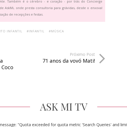
ante. Também é o cérebro - e coração - por trás do Concierge
de AskMi, onde presta consultoria para grávidas, desde o enxoval
zação de recepções e festas.
TO INFANTIL
#INFANTIL
#MÚSICA
Próximo Post
ca
71 anos da vovó Mati!
 Coco
ASK MI TV
message: "Quota exceeded for quota metric 'Search Queries' and limit