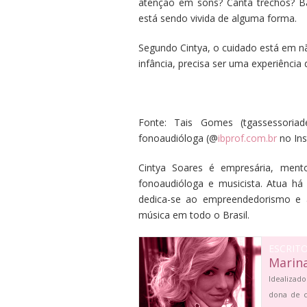
atenção em sons? Canta trechos? B
está sendo vivida de alguma forma.
Segundo Cintya, o cuidado está em n
infância, precisa ser uma experiência
Fonte: Tais Gomes (tgassessoriad
fonoaudióloga (@
ibprof.com.br
no In
Cintya Soares é empresária, men
fonoaudióloga e musicista. Atua h
dedica-se ao empreendedorismo e 
música em todo o Brasil.
ESCRIT
Marin
Idealizado
dona de c