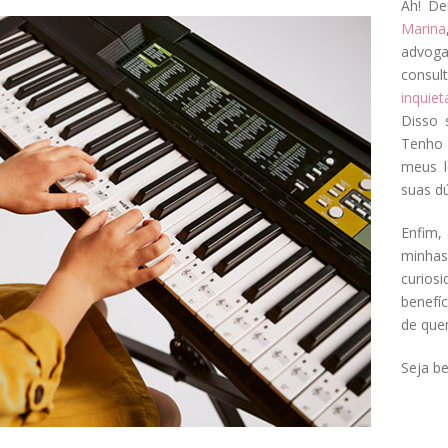
Ah! De
Marina
advog
consul
inquie
Disso 
Tenho 
meus l
suas dú
Enfim, 
minha
curios
benefí
de que
Seja b