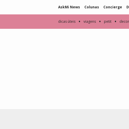
AskMi News
Colunas
Concierge
D
•
•
•
dicas úteis
viagens
petit
deco