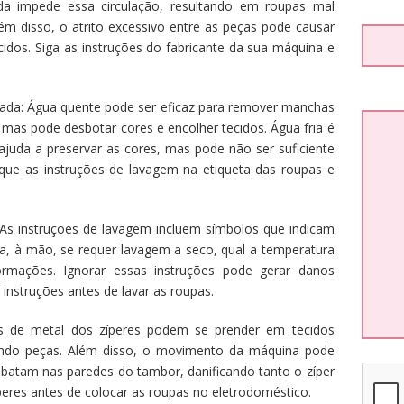
da impede essa circulação, resultando em roupas mal
ém disso, o atrito excessivo entre as peças pode causar
cidos. Siga as instruções do fabricante da sua máquina e
rrada: Água quente pode ser eficaz para remover manchas
 mas pode desbotar cores e encolher tecidos. Água fria é
ajuda a preservar as cores, mas pode não ser suficiente
fique as instruções de lavagem na etiqueta das roupas e
: As instruções de lavagem incluem símbolos que indicam
a, à mão, se requer lavagem a seco, qual a temperatura
rmações. Ignorar essas instruções pode gerar danos
s instruções antes de lavar as roupas.
tes de metal dos zíperes podem se prender em tecidos
iando peças. Além disso, o movimento da máquina pode
 batam nas paredes do tambor, danificando tanto o zíper
eres antes de colocar as roupas no eletrodoméstico.