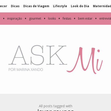
ecor
Dicas
Dicas de Viagem
Lifestyle
Look do Dia
Maternida
•
•
•
•
•
•
r
inspiração
gourmet
looks
festas
bem estar
entrevis
All posts tagged with