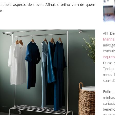
aquele aspecto de novas. Afinal, o brilho vem de quem
e.
Ah! De
Marina
advog
consul
inquie
Disso 
Tenho 
meus l
suas dú
Enfim, 
minha
curios
benefí