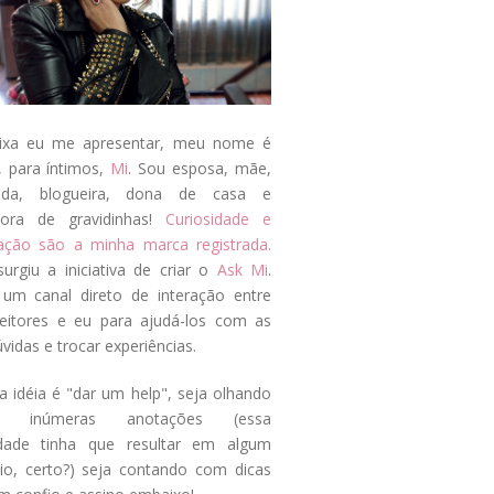
ixa eu me apresentar, meu nome é
, para íntimos,
Mi
. Sou esposa, mãe,
ada, blogueira, dona de casa e
tora de gravidinhas!
Curiosidade e
tação são a minha marca registrada.
surgiu a iniciativa de criar o
Ask Mi
.
um canal direto de interação entre
eitores e eu para ajudá-los com as
vidas e trocar experiências.
a idéia é "dar um help", seja olhando
s inúmeras anotações (essa
idade tinha que resultar em algum
cio, certo?) seja contando com dicas