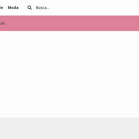
de
Moda
tas