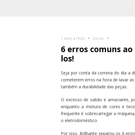
1 ANO ATRÁS
DICAS
-
6 erros comuns ao 
los!
Seja por conta da correria do dia a
cometerem erros na hora de lavar a
também a durabilidade das peças.
O excesso de sabão e amaciante, por
enquanto a mistura de cores e teci
frequente é sobrecarregar a máquina
o eletrodoméstico.
Por isso, Brilhante separou os 6 err