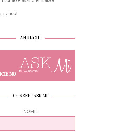
m confio e assino embaixo!
em vindo!
ANUNCIE
CORREIO ASK MI
NOME: