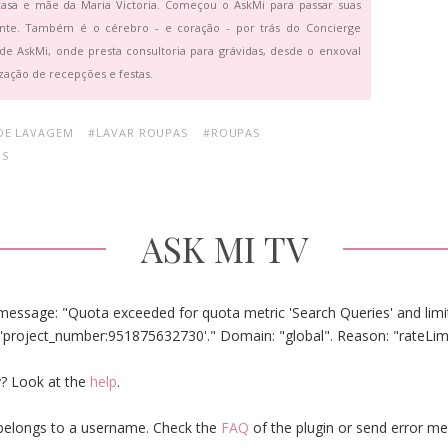
asa e mãe da Maria Victoria. Começou o AskMi para passar suas
ante. Também é o cérebro - e coração - por trás do Concierge
de AskMi, onde presta consultoria para grávidas, desde o enxoval
zação de recepções e festas.
DE LAVAGEM
#LAVAR ROUPAS
#ROUPAS
OS
ASK MI TV
message: "Quota exceeded for quota metric 'Search Queries' and limit
'project_number:951875632730'." Domain: "global". Reason: "rateLim
? Look at the
help
.
elongs to a username. Check the
FAQ
of the plugin or send error m