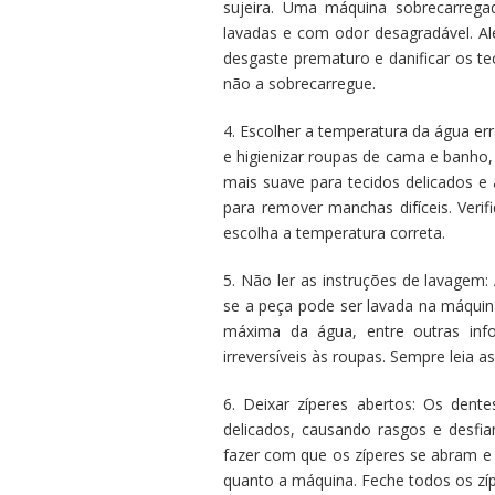
sujeira. Uma máquina sobrecarrega
lavadas e com odor desagradável. Al
desgaste prematuro e danificar os te
não a sobrecarregue.
4. Escolher a temperatura da água e
e higienizar roupas de cama e banho,
mais suave para tecidos delicados e 
para remover manchas difíceis. Veri
escolha a temperatura correta.
5. Não ler as instruções de lavagem
se a peça pode ser lavada na máquin
máxima da água, entre outras info
irreversíveis às roupas. Sempre leia a
6. Deixar zíperes abertos: Os den
delicados, causando rasgos e desf
fazer com que os zíperes se abram e
quanto a máquina. Feche todos os zíp