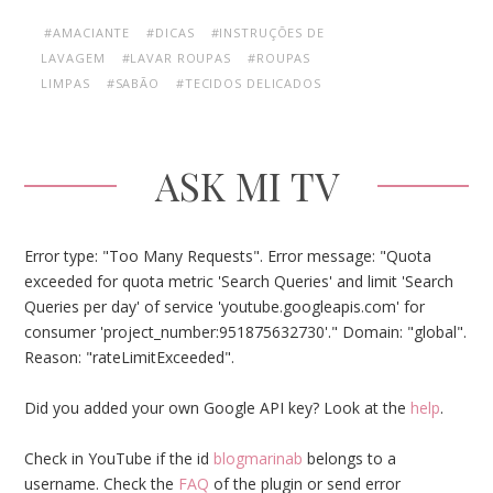
#AMACIANTE
#DICAS
#INSTRUÇÕES DE
LAVAGEM
#LAVAR ROUPAS
#ROUPAS
LIMPAS
#SABÃO
#TECIDOS DELICADOS
ASK MI TV
Error type: "Too Many Requests". Error message: "Quota
exceeded for quota metric 'Search Queries' and limit 'Search
Queries per day' of service 'youtube.googleapis.com' for
consumer 'project_number:951875632730'." Domain: "global".
Reason: "rateLimitExceeded".
Did you added your own Google API key? Look at the
help
.
Check in YouTube if the id
blogmarinab
belongs to a
username. Check the
FAQ
of the plugin or send error