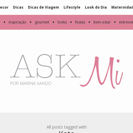
ecor
Dicas
Dicas de Viagem
Lifestyle
Look do Dia
Maternida
•
•
•
•
•
•
r
inspiração
gourmet
looks
festas
bem estar
entrevis
All posts tagged with