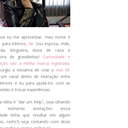
ixa eu me apresentar, meu nome é
, para íntimos,
Mi
. Sou esposa, mãe,
ada, blogueira, dona de casa e
tora de gravidinhas!
Curiosidade e
tação são a minha marca registrada.
surgiu a iniciativa de criar o
Ask Mi
.
um canal direto de interação entre
eitores e eu para ajudá-los com as
vidas e trocar experiências.
a idéia é "dar um help", seja olhando
s inúmeras anotações (essa
idade tinha que resultar em algum
cio, certo?) seja contando com dicas