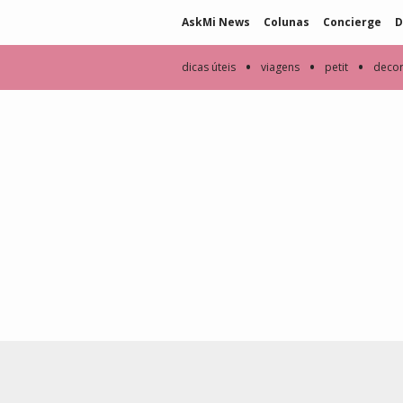
AskMi News
Colunas
Concierge
D
•
•
•
dicas úteis
viagens
petit
deco