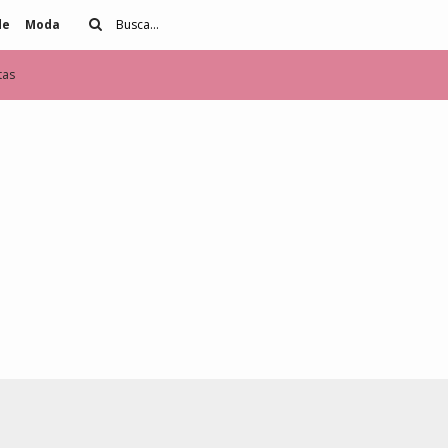
de
Moda
tas