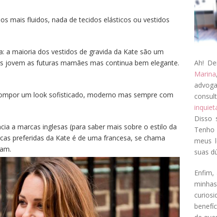
idos mais fluidos, nada de tecidos elásticos ou vestidos
a: a maioria dos vestidos de gravida da Kate são um
Ah! De
is jovem as futuras mamães mas continua bem elegante.
Marina
advog
compor um look sofisticado, moderno mas sempre com
consul
inquie
Disso 
cia a marcas inglesas (para saber mais sobre o estilo da
Tenho 
as preferidas da Kate é de uma francesa, se chama
meus l
ram.
suas dú
Enfim, 
minha
curios
benefí