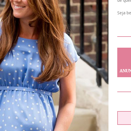
de que
Seja b