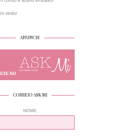
m confio e assino embaixo!
em vindo!
ANUNCIE
CORREIO ASK MI
NOME: