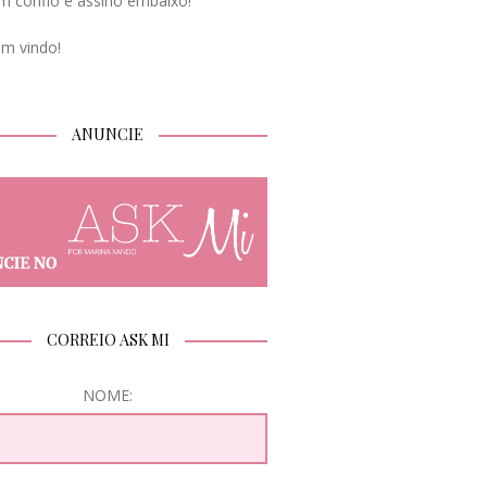
m confio e assino embaixo!
em vindo!
ANUNCIE
CORREIO ASK MI
NOME: