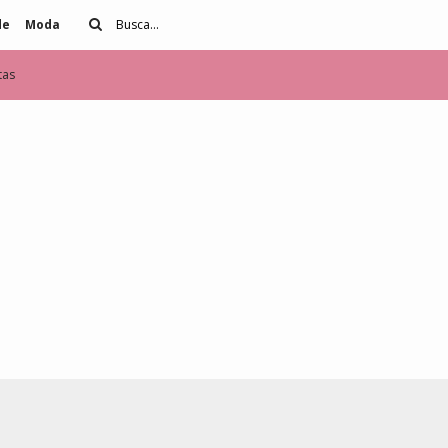
de
Moda
tas