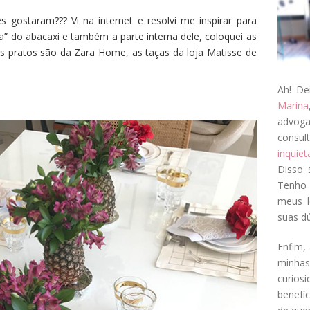
 gostaram??? Vi na internet e resolvi me inspirar para
a” do abacaxi e também a parte interna dele, coloquei as
s pratos são da Zara Home, as taças da loja Matisse de
Ah! De
Marina
advog
consul
inquie
Disso 
Tenho 
meus l
suas dú
Enfim, 
minha
curios
benefí