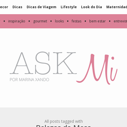
ecor
Dicas
Dicas de Viagem
Lifestyle
Look do Dia
Maternida
•
•
•
•
•
•
r
inspiração
gourmet
looks
festas
bem estar
entrevis
All posts tagged with