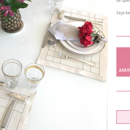
de que
Seja b