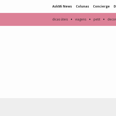
AskMi News
Colunas
Concierge
D
•
•
•
dicas úteis
viagens
petit
deco