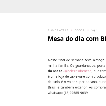
8 ANOS ATRÁS
DECOR
1
Mesa do dia com B
Neste final de semana teve almoço
minha família. Os guardanapos, port
da Mesa
(
@belezasdamesa
) que tem
é uma loja de tableware com produtos
de tudo é o valor super bacana, nun
Brasil e também exterior. As compra
whatsapp (18)99685-9039.