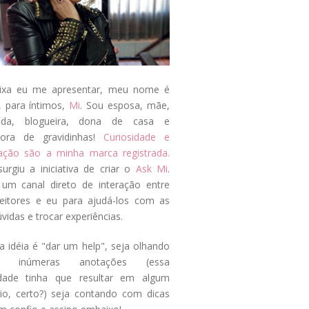
ixa eu me apresentar, meu nome é
, para íntimos,
Mi
. Sou esposa, mãe,
ada, blogueira, dona de casa e
tora de gravidinhas!
Curiosidade e
tação são a minha marca registrada.
surgiu a iniciativa de criar o
Ask Mi
.
um canal direto de interação entre
eitores e eu para ajudá-los com as
vidas e trocar experiências.
a idéia é "dar um help", seja olhando
s inúmeras anotações (essa
idade tinha que resultar em algum
cio, certo?) seja contando com dicas