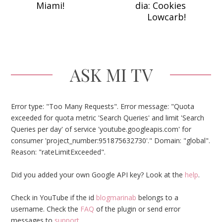
Miami!
dia: Cookies
Lowcarb!
ASK MI TV
Error type: "Too Many Requests". Error message: "Quota
exceeded for quota metric 'Search Queries' and limit 'Search
Queries per day' of service 'youtube.googleapis.com' for
consumer 'project_number:951875632730'." Domain: "global".
Reason: "rateLimitExceeded".
Did you added your own Google API key? Look at the
help
.
Check in YouTube if the id
blogmarinab
belongs to a
username. Check the
FAQ
of the plugin or send error
messages to
support
.