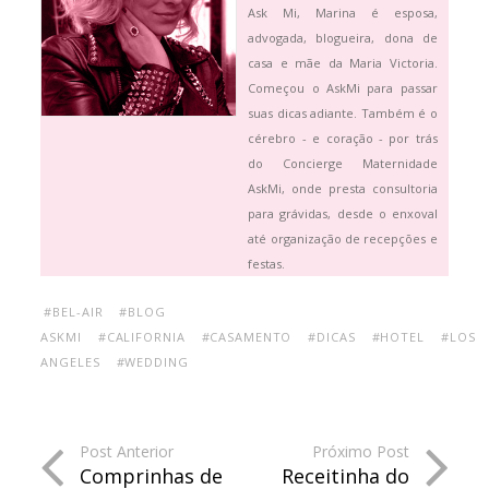
Ask Mi, Marina é esposa,
advogada, blogueira, dona de
casa e mãe da Maria Victoria.
Começou o AskMi para passar
suas dicas adiante. Também é o
cérebro - e coração - por trás
do Concierge Maternidade
AskMi, onde presta consultoria
para grávidas, desde o enxoval
até organização de recepções e
festas.
#BEL-AIR
#BLOG
ASKMI
#CALIFORNIA
#CASAMENTO
#DICAS
#HOTEL
#LOS
ANGELES
#WEDDING
Post Anterior
Próximo Post
Comprinhas de
Receitinha do