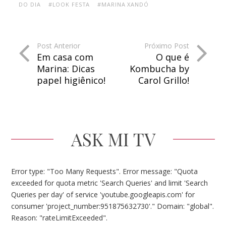
DO DIA
#LOOK FESTA
#MARINA XANDÓ
Post Anterior
Próximo Post
Em casa com
O que é
Marina: Dicas
Kombucha by
papel higiênico!
Carol Grillo!
ASK MI TV
Error type: "Too Many Requests". Error message: "Quota
exceeded for quota metric 'Search Queries' and limit 'Search
Queries per day' of service 'youtube.googleapis.com' for
consumer 'project_number:951875632730'." Domain: "global".
Reason: "rateLimitExceeded".