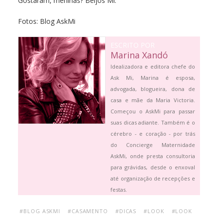
Gostaram, meninas? Beijos Mi.
Fotos: Blog AskMi
ESCRITO POR
Marina Xandó
Idealizadora e editora chefe do
Ask Mi, Marina é esposa,
advogada, blogueira, dona de
casa e mãe da Maria Victoria.
Começou o AskMi para passar
suas dicas adiante. Também é o
cérebro - e coração - por trás
do Concierge Maternidade
AskMi, onde presta consultoria
para grávidas, desde o enxoval
até organização de recepções e
festas.
#BLOG ASKMI
#CASAMENTO
#DICAS
#LOOK
#LOOK