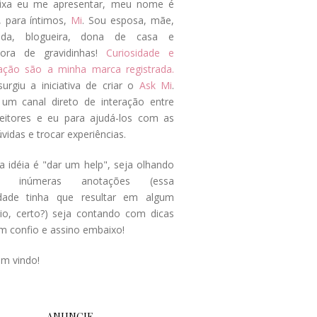
ixa eu me apresentar, meu nome é
, para íntimos,
Mi
. Sou esposa, mãe,
ada, blogueira, dona de casa e
tora de gravidinhas!
Curiosidade e
tação são a minha marca registrada.
surgiu a iniciativa de criar o
Ask Mi
.
um canal direto de interação entre
eitores e eu para ajudá-los com as
vidas e trocar experiências.
a idéia é "dar um help", seja olhando
s inúmeras anotações (essa
idade tinha que resultar em algum
cio, certo?) seja contando com dicas
m confio e assino embaixo!
em vindo!
ANUNCIE