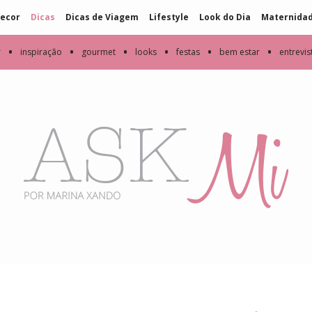
ecor
Dicas
Dicas de Viagem
Lifestyle
Look do Dia
Maternida
•
•
•
•
•
•
r
inspiração
gourmet
looks
festas
bem estar
entrevis