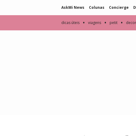
AskMi News
Colunas
Concierge
D
•
•
•
dicas úteis
viagens
petit
deco