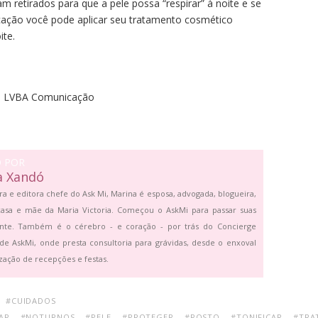
am retirados para que a pele possa “respirar” à noite e se
icação você pode aplicar seu tratamento cosmético
ite.
 – LVBA Comunicação
O POR
a Xandó
ra e editora chefe do Ask Mi, Marina é esposa, advogada, blogueira,
asa e mãe da Maria Victoria. Começou o AskMi para passar suas
ante. Também é o cérebro - e coração - por trás do Concierge
de AskMi, onde presta consultoria para grávidas, desde o enxoval
zação de recepções e festas.
#CUIDADOS
AR
#NOTURNOS
#PELE
#PROTEGER
#ROSTO
#TONIFICAR
#TRA