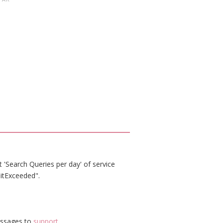
 'Search Queries per day' of service
itExceeded".
essages to
support
.