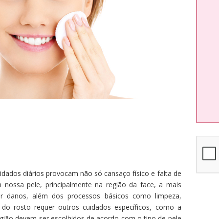
cuidados diários provocam não só cansaço físico e falta de
nossa pele, principalmente na região da face, a mais
ar danos, além dos processos básicos como limpeza,
e do rosto requer outros cuidados específicos, como a
egião devem ser escolhidos de acordo com o tipo de pele