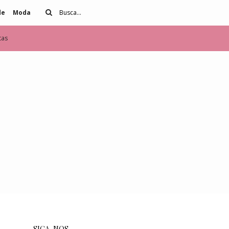
de
Moda
tas
SIGA-NOS