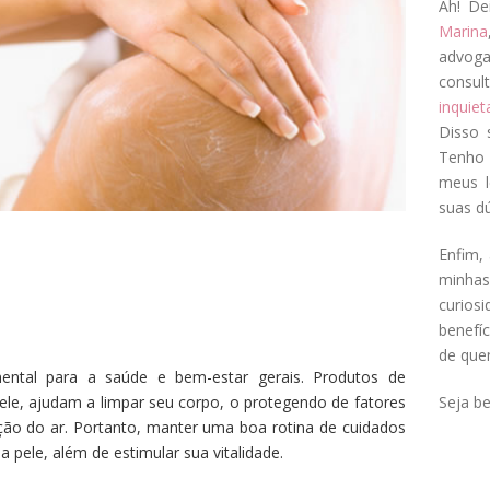
Ah! De
Marina
advog
consul
inquie
Disso 
Tenho 
meus l
suas dú
Enfim, 
minha
curios
benefí
de que
ental para a saúde e bem-estar gerais. Produtos de
Seja b
ele, ajudam a limpar seu corpo, o protegendo de fatores
ição do ar. Portanto, manter uma boa rotina de cuidados
da pele, além de estimular sua vitalidade.