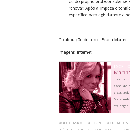
ou do próprio protetor solar sej
renovar. Após a limpeza e tonif
específico para agir durante a no
Colaboração de texto: Bruna Murrer
Imagens: Internet
ESCRIT
Marin
Idealizado
dona de c
dicas adi
Maternida
até organi
#BLOG ASKMI
#CORPO
#CUIDADOS
DIÁRIOS
#DICAS
#HIDRATAR
#LIMP