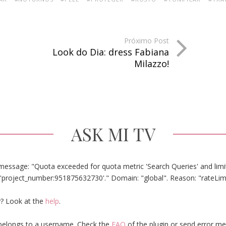
Próximo Post
Look do Dia: dress Fabiana
Milazzo!
ASK MI TV
message: "Quota exceeded for quota metric 'Search Queries' and limit
'project_number:951875632730'." Domain: "global". Reason: "rateLim
? Look at the
help
.
elongs to a username. Check the
FAQ
of the plugin or send error m