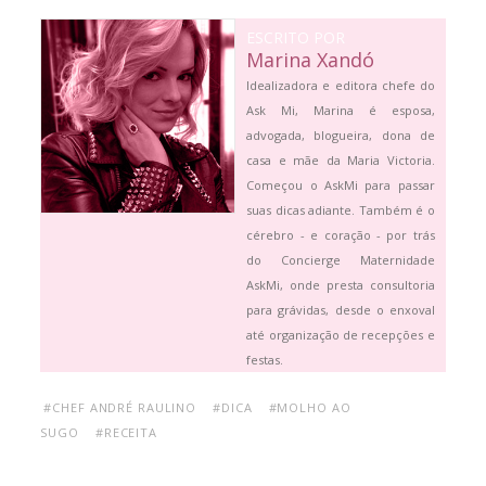
ESCRITO POR
Marina Xandó
Idealizadora e editora chefe do
Ask Mi, Marina é esposa,
advogada, blogueira, dona de
casa e mãe da Maria Victoria.
Começou o AskMi para passar
suas dicas adiante. Também é o
cérebro - e coração - por trás
do Concierge Maternidade
AskMi, onde presta consultoria
para grávidas, desde o enxoval
até organização de recepções e
festas.
#CHEF ANDRÉ RAULINO
#DICA
#MOLHO AO
SUGO
#RECEITA