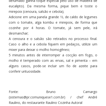
defumado ganha toque especial pelo uso de madeira de
eucalipto). Da mesma forma, pique bem e toste o
mirepoix (cenoura, salsão e cebola);
Adicione em uma panela grande 1L de caldo de legumes
com o tomate, alga kombu e mirepoix, de forma que
cozinhe por 4 horas. O tomate, já sem pele, irá
desmanchar;
A cenoura e o salsão são retirados no processo final.
Caso o alho e a cebola fiquem em pedaços, utilize um
mixer para deixar o molho homogêneo;
5 minutos antes de interromper a cocção em fogo, o
molho é temperado com as ervas, sal e pimenta – em
alguns casos, pode-se incluir um fio de azeite para
conferir untuosidade.
Fonte:
Bruno Camargo
(
sistemas@pr.comuniquese1.com.br) / chef André
Raulino, do restaurante Raulino Cozinha Autoral