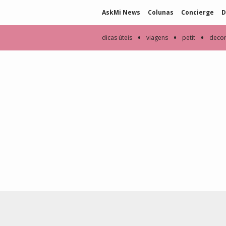
AskMi News
Colunas
Concierge
D
•
•
•
dicas úteis
viagens
petit
deco