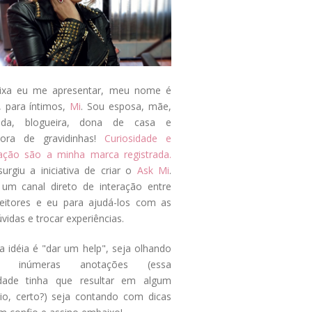
ixa eu me apresentar, meu nome é
, para íntimos,
Mi
. Sou esposa, mãe,
ada, blogueira, dona de casa e
tora de gravidinhas!
Curiosidade e
tação são a minha marca registrada.
surgiu a iniciativa de criar o
Ask Mi
.
um canal direto de interação entre
eitores e eu para ajudá-los com as
vidas e trocar experiências.
a idéia é "dar um help", seja olhando
s inúmeras anotações (essa
idade tinha que resultar em algum
cio, certo?) seja contando com dicas