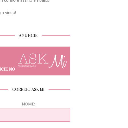
m confio e assino embaixo!
em vindo!
ANUNCIE
CORREIO ASK MI
NOME: