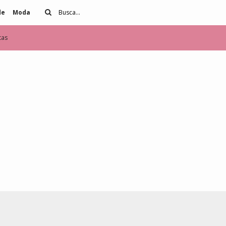
de
Moda
tas