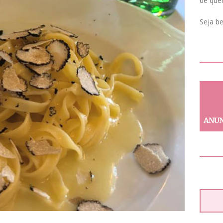
de que
Seja b