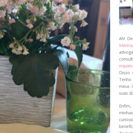
Ah! De
Marina
advog
consul
inquie
Disso 
Tenho 
meus l
suas dú
Enfim, 
minha
curios
benefí