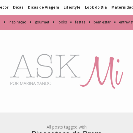
ecor
Dicas
Dicas de Viagem
Lifestyle
Look do Dia
Maternida
•
•
•
•
•
•
r
inspiração
gourmet
looks
festas
bem estar
entrevis
All posts tagged with