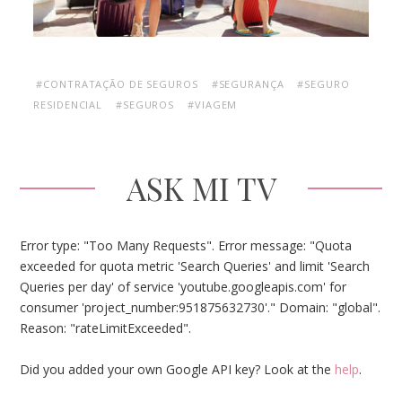
#CONTRATAÇÃO DE SEGUROS
#SEGURANÇA
#SEGURO
RESIDENCIAL
#SEGUROS
#VIAGEM
ASK MI TV
Error type: "Too Many Requests". Error message: "Quota
exceeded for quota metric 'Search Queries' and limit 'Search
Queries per day' of service 'youtube.googleapis.com' for
consumer 'project_number:951875632730'." Domain: "global".
Reason: "rateLimitExceeded".
Did you added your own Google API key? Look at the
help
.