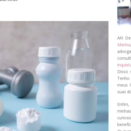
Ah! De
Marina
advog
consul
inquie
Disso 
Tenho 
meus l
suas dú
Enfim, 
minha
curios
benefí