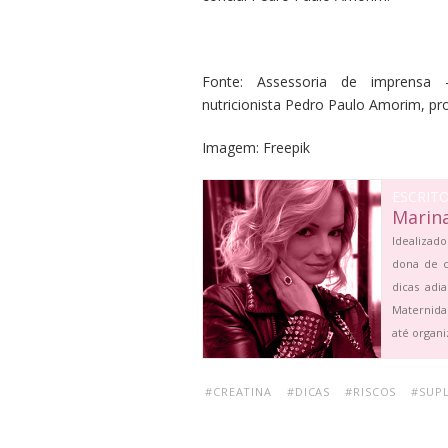
Fonte:
Assessoria de imprensa
nutricionista Pedro Paulo Amorim, p
Imagem: Freepik
ESCRIT
Marin
Idealizado
dona de c
dicas adi
Maternida
até organi
#CREATINA
#DICAS
#RISCOS
#SUP