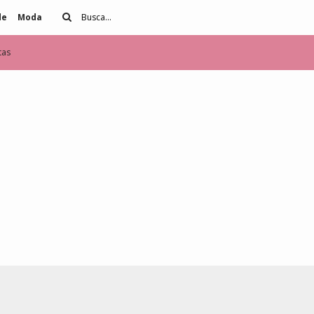
de
Moda
tas