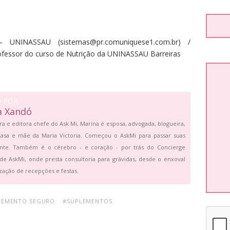
 – UNINASSAU
(
sistemas@pr.comuniquese1.com.br) /
rofessor do curso de Nutrição da UNINASSAU Barreiras
O POR
a Xandó
ra e editora chefe do Ask Mi, Marina é esposa, advogada, blogueira,
asa e mãe da Maria Victoria. Começou o AskMi para passar suas
ante. Também é o cérebro - e coração - por trás do Concierge
de AskMi, onde presta consultoria para grávidas, desde o enxoval
zação de recepções e festas.
LEMENTO SEGURO
#SUPLEMENTOS