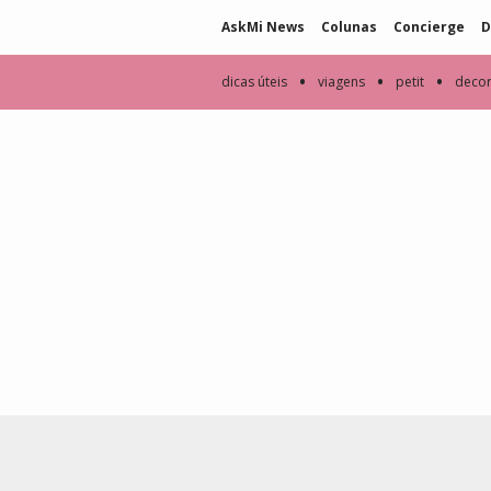
AskMi News
Colunas
Concierge
D
•
•
•
dicas úteis
viagens
petit
deco