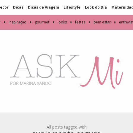
ecor
Dicas
Dicas de Viagem
Lifestyle
Look do Dia
Maternida
•
•
•
•
•
•
r
inspiração
gourmet
looks
festas
bem estar
entrevis
All posts tagged with