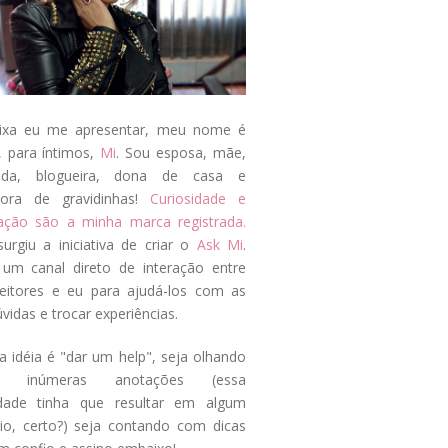
ixa eu me apresentar, meu nome é
, para íntimos,
Mi
. Sou esposa, mãe,
ada, blogueira, dona de casa e
tora de gravidinhas!
Curiosidade e
tação são a minha marca registrada.
surgiu a iniciativa de criar o
Ask Mi
.
um canal direto de interação entre
eitores e eu para ajudá-los com as
vidas e trocar experiências.
a idéia é "dar um help", seja olhando
s inúmeras anotações (essa
idade tinha que resultar em algum
cio, certo?) seja contando com dicas