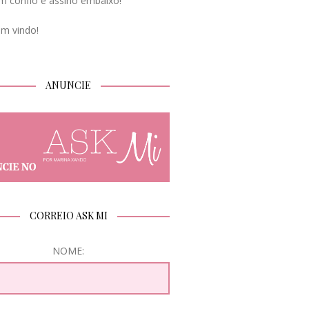
m confio e assino embaixo!
em vindo!
ANUNCIE
CORREIO ASK MI
NOME: