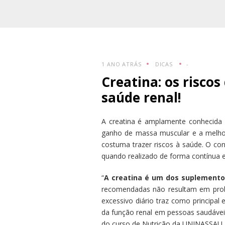
1 ANO ATRÁS
DICAS
-
Creatina: os risco
saúde renal!
A creatina é amplamente conhecida 
ganho de massa muscular e a melhor
costuma trazer riscos à saúde. O co
quando realizado de forma contínua e
“
A creatina é um dos suplement
recomendadas não resultam em probl
excessivo diário traz como principal 
da função renal em pessoas saudáveis
do curso de Nutrição da UNINASSAU B