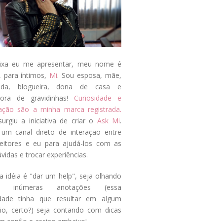
ixa eu me apresentar, meu nome é
, para íntimos,
Mi
. Sou esposa, mãe,
ada, blogueira, dona de casa e
tora de gravidinhas!
Curiosidade e
tação são a minha marca registrada.
surgiu a iniciativa de criar o
Ask Mi
.
um canal direto de interação entre
eitores e eu para ajudá-los com as
vidas e trocar experiências.
a idéia é "dar um help", seja olhando
s inúmeras anotações (essa
idade tinha que resultar em algum
cio, certo?) seja contando com dicas