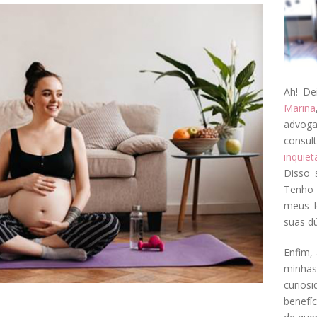
Ah! De
Marina
advog
consul
inquie
Disso 
Tenho 
meus l
suas dú
Enfim, 
minha
curios
benefí