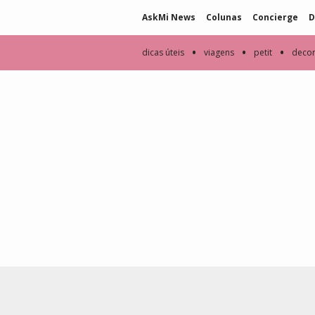
AskMi News
Colunas
Concierge
D
•
•
•
dicas úteis
viagens
petit
deco