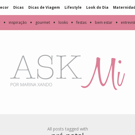
ecor
Dicas
Dicas de Viagem
Lifestyle
Look do Dia
Maternida
•
•
•
•
•
•
r
inspiração
gourmet
looks
festas
bem estar
entrevis
All posts tagged with