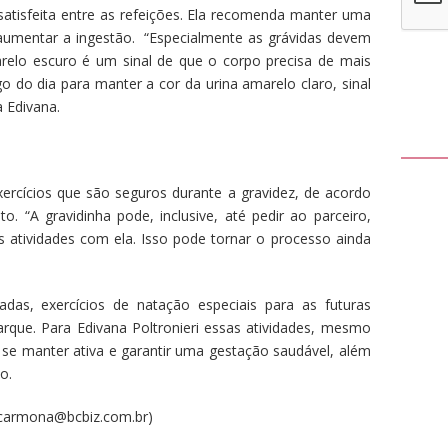
satisfeita entre as refeições. Ela recomenda manter uma
aumentar a ingestão. “Especialmente as grávidas devem
arelo escuro é um sinal de que o corpo precisa de mais
go do dia para manter a cor da urina amarelo claro, sinal
 Edivana.
xercícios que são seguros durante a gravidez, de acordo
. “A gravidinha pode, inclusive, até pedir ao parceiro,
s atividades com ela. Isso pode tornar o processo ainda
adas, exercícios de natação especiais para as futuras
que. Para Edivana Poltronieri essas atividades, mesmo
 se manter ativa e garantir uma gestação saudável, além
o.
.carmona@bcbiz.com.br)