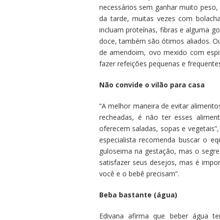
necessários sem ganhar muito peso, 
da tarde, muitas vezes com bolach
incluam proteínas, fibras e alguma g
doce, também são ótimos aliados. 
de amendoim, ovo mexido com espina
fazer refeições pequenas e frequentes
Não convide o vilão para casa
“A melhor maneira de evitar alimento
recheadas, é não ter esses aliment
oferecem saladas, sopas e vegetais”,
especialista recomenda buscar o equ
guloseima na gestação, mas o segre
satisfazer seus desejos, mas é impo
você e o bebê precisam”.
Beba bastante (água)
Edivana afirma que beber água t