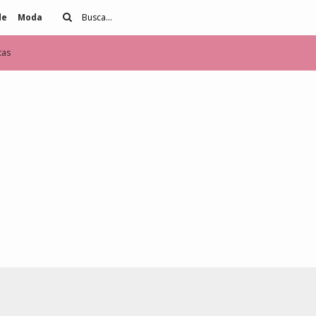
de
Moda
tas