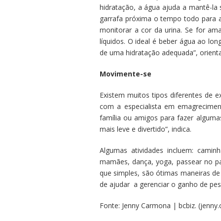
hidratação, a água ajuda a mantê-la 
garrafa próxima o tempo todo para 
monitorar a cor da urina. Se for am
líquidos. O ideal é beber água ao lon
de uma hidratação adequada”, orienta
Movimente-se
Existem muitos tipos diferentes de e
com a especialista em emagrecimento
família ou amigos para fazer alguma
mais leve e divertido”, indica.
Algumas atividades incluem: caminh
mamães, dança, yoga, passear no par
que simples, são ótimas maneiras de
de ajudar a gerenciar o ganho de pes
Fonte:
Jenny Carmona | bcbiz.
(
jenny