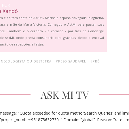
O POR
a Xandó
ra e editora chefe do Ask Mi, Marina é esposa, advogada, blogueira,
asa e mãe da Maria Victoria. Começou o AskMi para passar suas
ante. Também é o cérebro - e coração - por trás do Concierge
de AskMi, onde presta consultoria para grávidas, desde o enxoval
zação de recepções e festas.
INECOLOGISTA OU OBSTETRA
#PESO SAÚDAVEL
#PRÉ-
ASK MI TV
message: "Quota exceeded for quota metric 'Search Queries' and limit
'project_number:951875632730'." Domain: "global". Reason: "rateLim