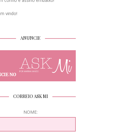
m confio e assino embaixo!
em vindo!
ANUNCIE
CORREIO ASK MI
NOME: