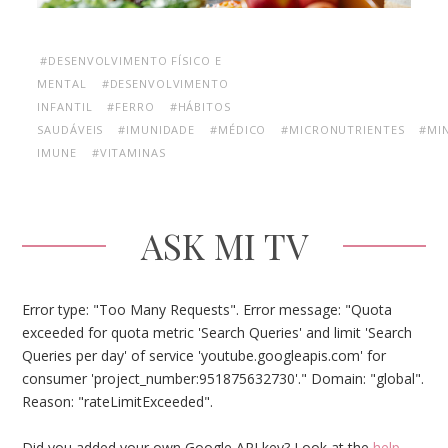
#DESENVOLVIMENTO FÍSICO E
MENTAL
#DESENVOLVIMENTO
INFANTIL
#FERRO
#HÁBITOS
SAUDÁVEIS
#IMUNIDADE
#MÉDICO
#MICRONUTRIENTES
#MI
IMUNE
#VITAMINAS
ASK MI TV
Error type: "Too Many Requests". Error message: "Quota
exceeded for quota metric 'Search Queries' and limit 'Search
Queries per day' of service 'youtube.googleapis.com' for
consumer 'project_number:951875632730'." Domain: "global".
Reason: "rateLimitExceeded".
Did you added your own Google API key? Look at the
help
.