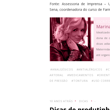
Fonte:
Assessoria de Imprensa – 
Sena, coordenadora do curso de Fa
ESCRIT
Marin
Idealizado
dona de c
dicas adi
Maternida
até organi
#ANALGÉSICOS
#ANTIALÉRGICOS
#C
ARTERIAL
#MEDICAMENTOS
#ORIENT
DE PRESSÃO
#TONTURA
#USO CORR
10 ANOS ATRÁS
DICAS
-
Dicas de produtinh