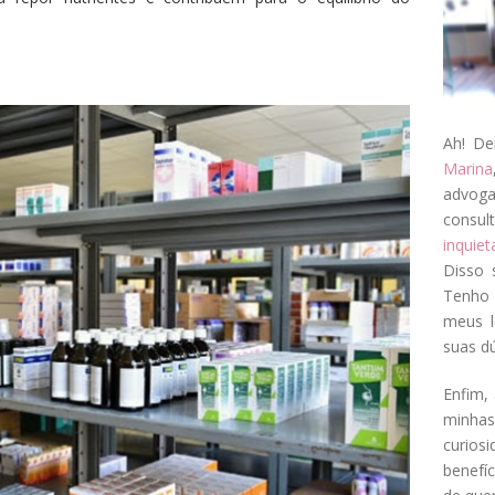
Ah! De
Marina
advog
consul
inquie
Disso 
Tenho 
meus l
suas dú
Enfim, 
minha
curios
benefí