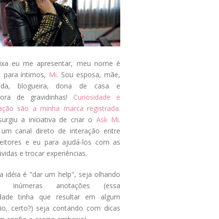
ixa eu me apresentar, meu nome é
, para íntimos,
Mi
. Sou esposa, mãe,
ada, blogueira, dona de casa e
tora de gravidinhas!
Curiosidade e
tação são a minha marca registrada.
surgiu a iniciativa de criar o
Ask Mi
.
um canal direto de interação entre
eitores e eu para ajudá-los com as
vidas e trocar experiências.
a idéia é "dar um help", seja olhando
s inúmeras anotações (essa
idade tinha que resultar em algum
cio, certo?) seja contando com dicas