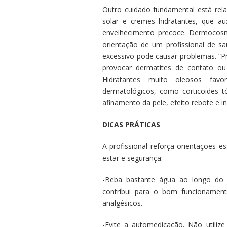
Outro cuidado fundamental está rela
solar e cremes hidratantes, que a
envelhecimento precoce. Dermocosm
orientação de um profissional de 
excessivo pode causar problemas. “P
provocar dermatites de contato ou 
Hidratantes muito oleosos favo
dermatológicos, como corticoides 
afinamento da pele, efeito rebote e i
DICAS PRÁTICAS
A profissional reforça orientações 
estar e segurança:
-Beba bastante água ao longo do 
contribui para o bom funcionamen
analgésicos.
-Evite a automedicação. Não utiliz