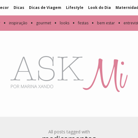
ecor
Dicas
Dicas de Viagem
Lifestyle
Look do Dia
Maternida
•
•
•
•
•
•
r
inspiração
gourmet
looks
festas
bem estar
entrevis
All posts tagged with