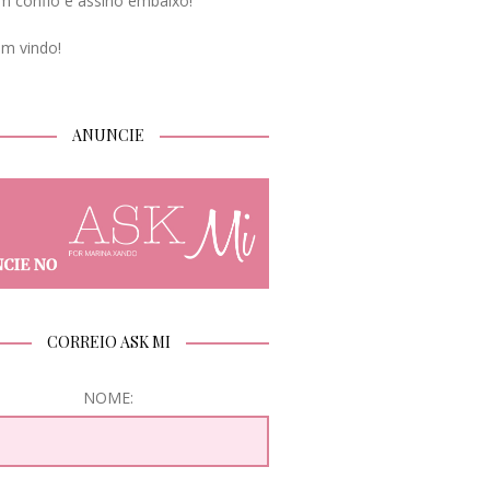
m confio e assino embaixo!
em vindo!
ANUNCIE
CORREIO ASK MI
NOME: