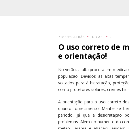
7 MESES ATRÁS
DICAS
-
O uso correto de 
e orientação!
No verão, a alta procura em medicam
população. Devidos às altas tempe
voltados para à hidratação, proteçã
como protetores solares, cremes hidra
A orientação para o uso correto d
quanto fornecimento. Manter-se be
período, já que a desidratação p
problemas. Além do aumento do cons
melão, laranja e abacaxi, ajudam 