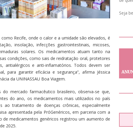
de que
Seja b
 como Recife, onde o calor e a umidade são elevados, é
ão, insolação, infecções gastrointestinais, micoses,
ueimaduras solares. Os medicamentos atuam tanto na
as condições, como sais de reidratação oral, protetores
os, antialérgicos e anti-inflamatórios. Todos devem ser
al, para garantir eficácia e segurança”, afirma Jéssica
rmácia da UNINASSAU Boa Viagem.
do mercado farmacêutico brasileiro, observa-se que,
es do ano, os medicamentos mais utilizados no país
s ao tratamento de doenças crônicas, especialmente
squisa apresentada pela PróGenéricos, em parceria com a
ão de medicamentos genéricos registrou um aumento de
 de 2025.