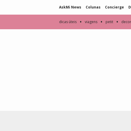
AskMi News
Colunas
Concierge
D
•
•
•
dicas úteis
viagens
petit
deco