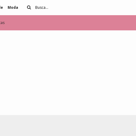
de
Moda
tas