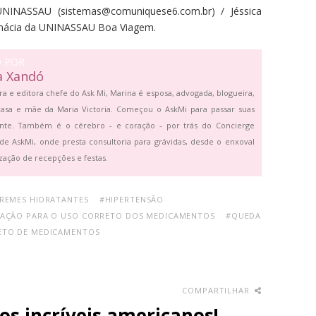
UNINASSAU (
sistemas@comuniquese6.com.br) /
Jéssica
rmácia da UNINASSAU Boa Viagem.
O POR
a Xandó
ra e editora chefe do Ask Mi, Marina é esposa, advogada, blogueira,
asa e mãe da Maria Victoria. Começou o AskMi para passar suas
ante. Também é o cérebro - e coração - por trás do Concierge
de AskMi, onde presta consultoria para grávidas, desde o enxoval
zação de recepções e festas.
REMES HIDRATANTES
#HIPERTENSÃO
AÇÃO PARA O USO CORRETO DOS MEDICAMENTOS
#QUEDA
ETO DE MEDICAMENTOS
COMPARTILHAR
os incríveis americanos!