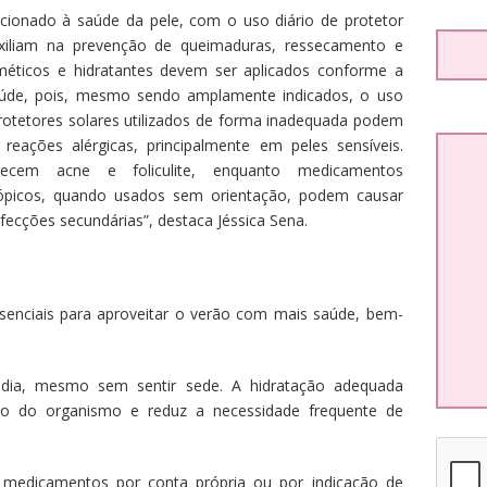
cionado à saúde da pele, com o uso diário de protetor
uxiliam na prevenção de queimaduras, ressecamento e
éticos e hidratantes devem ser aplicados conforme a
saúde, pois, mesmo sendo amplamente indicados, o uso
rotetores solares utilizados de forma inadequada podem
reações alérgicas, principalmente em peles sensíveis.
recem acne e foliculite, enquanto medicamentos
tópicos, quando usados sem orientação, podem causar
nfecções secundárias”, destaca Jéssica Sena.
essenciais para aproveitar o verão com mais saúde, bem-
dia, mesmo sem sentir sede. A hidratação adequada
to do organismo e reduz a necessidade frequente de
e medicamentos por conta própria ou por indicação de